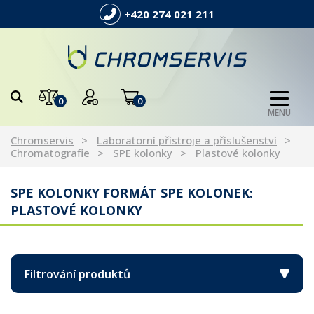
+420 274 021 211
0
0
MENU
Chromservis
Laboratorní přístroje a příslušenství
Chromatografie
SPE kolonky
Plastové kolonky
SPE KOLONKY FORMÁT SPE KOLONEK:
PLASTOVÉ KOLONKY
Filtrování produktů