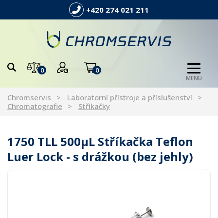
+420 274 021 211
0
0
MENU
Chromservis
Laboratorní přístroje a příslušenství
Chromatografie
Stříkačky
1750 TLL 500µL Stříkačka Teflon
Luer Lock - s drážkou (bez jehly)