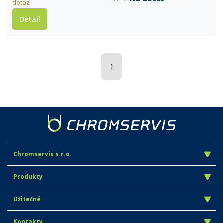
dotaz
Detail
1
Chromservis s.r.o.
Produkty
Užitečné
Kontakty