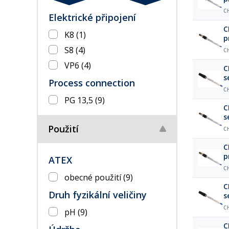
C
Elektrické připojení
C
K8
(1)
p
S8
(4)
C
VP6
(4)
C
s
Process connection
C
PG 13,5
(9)
C
s
Použití
C
C
p
ATEX
C
obecné použití
(9)
C
Druh fyzikální veličiny
s
C
pH
(9)
C