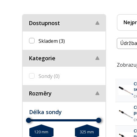
Nejpr
Dostupnost
Skladem
(3)
Údržba
Kategorie
Zobrazuj
Sondy
(0)
C
s
Rozměry
C
C
Délka sondy
p
C
C
120 mm
325 mm
p