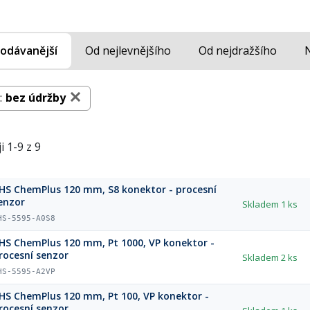
odávanější
Od nejlevnějšího
Od nejdražšího
:
bez údržby
i 1-9 z 9
HS ChemPlus 120 mm, S8 konektor - procesní
enzor
Skladem
1 ks
HS-5595-A0S8
HS ChemPlus 120 mm, Pt 1000, VP konektor -
rocesní senzor
Skladem
2 ks
HS-5595-A2VP
HS ChemPlus 120 mm, Pt 100, VP konektor -
rocesní senzor