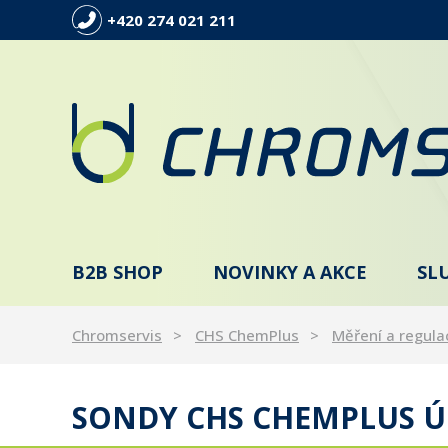
+420 274 021 211
B2B SHOP
NOVINKY A AKCE
SL
Chromservis
CHS ChemPlus
Měření a regula
SONDY CHS CHEMPLUS Ú