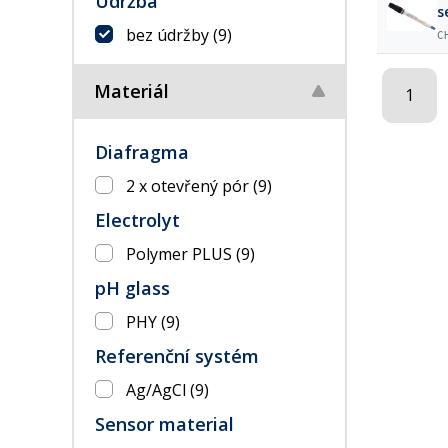
Údržba
s
bez údržby
(9)
C
Materiál
1
Diafragma
2 x otevřený pór
(9)
Electrolyt
Polymer PLUS
(9)
pH glass
PHY
(9)
Referenční systém
Ag/AgCl
(9)
Sensor material