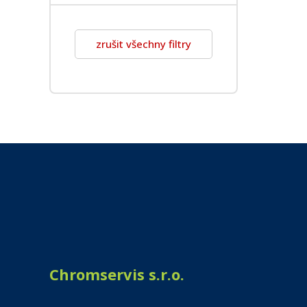
zrušit všechny filtry
Chromservis s.r.o.