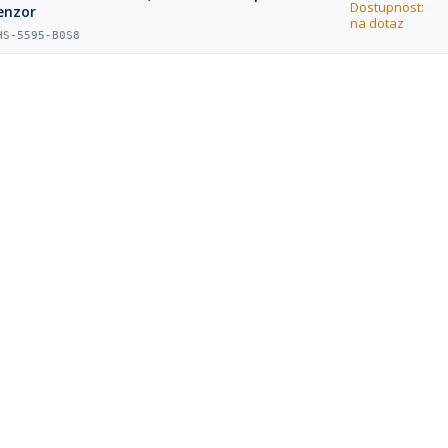
Dostupnost:
enzor
na dotaz
HS-5595-B0S8