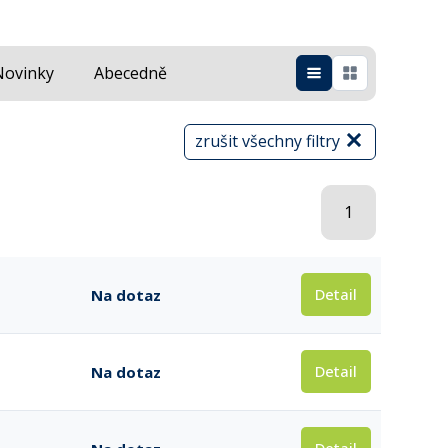
Novinky
Abecedně
zrušit všechny filtry
1
Detail
Na dotaz
Detail
Na dotaz