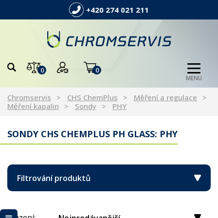
+420 274 021 211
0
0
MENU
Chromservis
CHS ChemPlus
Měření a regulace
Měření kapalin
Sondy
PHY
SONDY CHS CHEMPLUS PH GLASS: PHY
Filtrování produktů
Řazení: