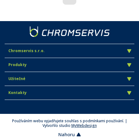
Chromservis s.r.o.
Produkty
Užitečné
Kontakty
Používáním webu vyjadřujete souhlas s podmínkami používání. |
Vytvořilo studio
MyWebdesign
Nahoru