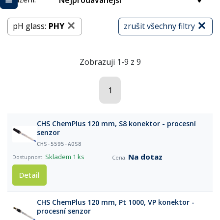
Nejprodávanější
pH glass:
PHY
zrušit všechny filtry
Zobrazuji 1-9 z 9
1
CHS ChemPlus 120 mm, S8 konektor - procesní
senzor
CHS-5595-A0S8
Na dotaz
Skladem
1 ks
Detail
CHS ChemPlus 120 mm, Pt 1000, VP konektor -
procesní senzor