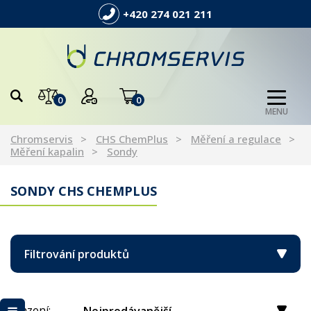
+420 274 021 211
0
0
MENU
Chromservis
CHS ChemPlus
Měření a regulace
Měření kapalin
Sondy
SONDY CHS CHEMPLUS
Filtrování produktů
Řazení: