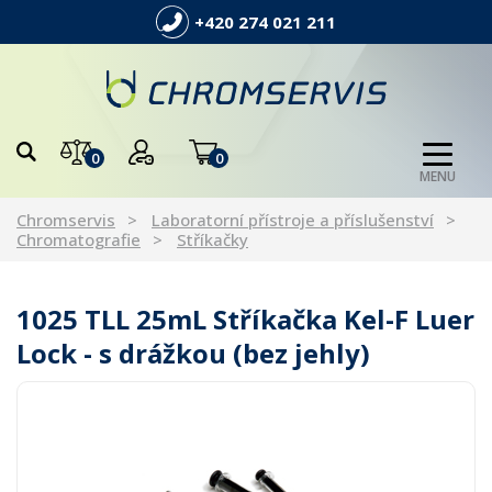
+420 274 021 211
0
0
MENU
Chromservis
Laboratorní přístroje a příslušenství
Chromatografie
Stříkačky
1025 TLL 25mL Stříkačka Kel-F Luer
Lock - s drážkou (bez jehly)