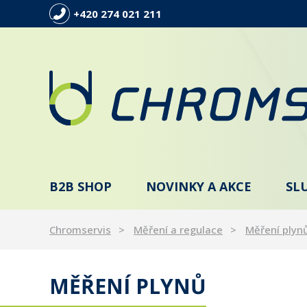
+420 274 021 211
B2B SHOP
NOVINKY A AKCE
SL
Chromservis
Měření a regulace
Měření plyn
MĚŘENÍ PLYNŮ