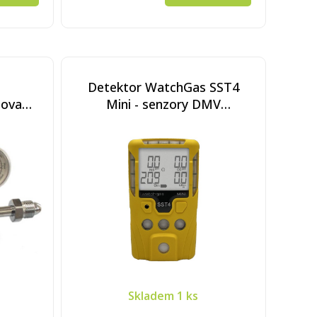
Detektor WatchGas SST4
movaná
Mini - senzory DMV
brána,
KAT/O2/CO/H2S
50 psi)
(nefiltrovaný)
Skladem
1 ks