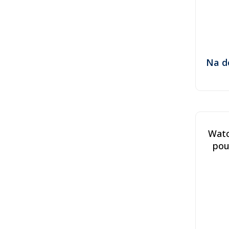
Na d
Wat
pou
V
(B