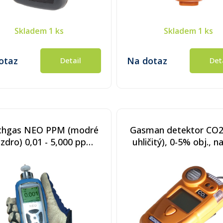
Skladem
1 ks
Skladem
1 ks
otaz
Na dotaz
Detail
Det
chgas NEO PPM (modré
Gasman detektor CO2
zdro) 0,01 - 5,000 ppm
uhličitý), 0-5% obj., na
OC, PID detektor BLE
baterie
luetooth Low Energy)