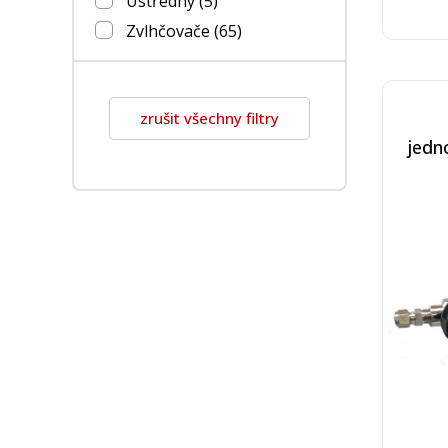
Ústředny
(5)
Zvlhčovače
(65)
zrušit všechny filtry
jedn
mosa
výstu