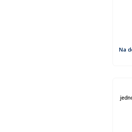
Na d
jedn
mosa
výstu