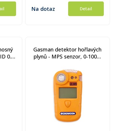
Na dotaz
ail
Detail
nosný
Gasman detektor hořlavých
ID 0.1-
plynů - MPS senzor, 0-100%
 (kat.)
DMV, nabíjecí baterie
% vol.
0-
ka