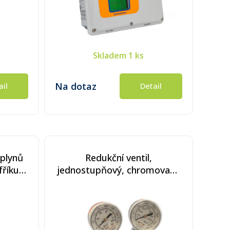
Skladem
1 ks
Na dotaz
ail
Detail
 plynů
Redukční ventil,
fříku a
jednostupňový, chromovaná
mosaz, nerezová membrána,
výstupní tlak 10 bar (150 psi)