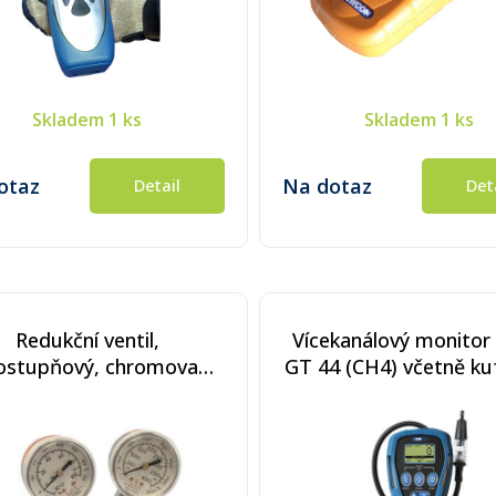
Skladem
1 ks
Skladem
1 ks
otaz
Na dotaz
Detail
Det
Redukční ventil,
Vícekanálový monitor
ostupňový, chromovaná
GT 44 (CH4) včetně ku
z, nerezová membrána,
příslušenství
pní tlak 10 bar (150 psi)