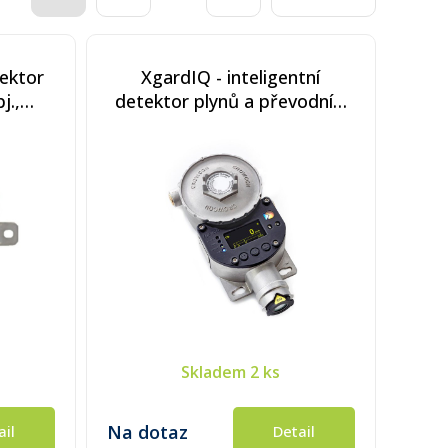
tektor
XgardIQ - inteligentní
j.,
detektor plynů a převodník,
é, bez
bez komunikace HART, s
reléovým modulem
Skladem
2 ks
Na dotaz
ail
Detail