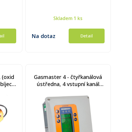
Skladem
1 ks
Na dotaz
ail
Detail
 (oxid
Gasmaster 4 - čtyřkanálová
bíjecí
ústředna, 4 vstupní kanál
mA, žádný mV modul