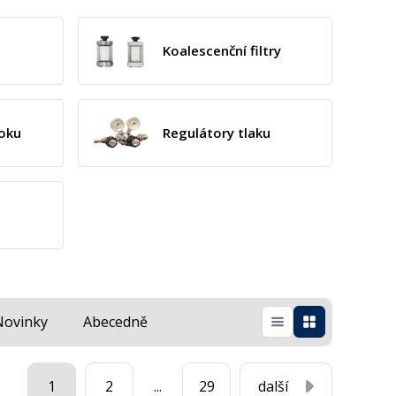
Koalescenční filtry
oku
Regulátory tlaku
Novinky
Abecedně
1
2
...
29
další