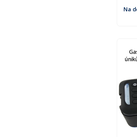
Na d
Ga
únik
DMV
PGT