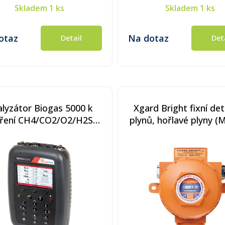
Skladem
1 ks
Skladem
1 ks
otaz
Na dotaz
Detail
Det
lyzátor Biogas 5000 k
Xgard Bright fixní de
ření CH4/CO2/O2/H2S
plynů, hořlavé plyny (
0 ppm), nemá bluetooth
100% DMV, relé, H