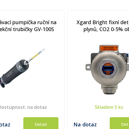
vací pumpička ruční na
Xgard Bright fixní de
ekční trubičky GV-100S
plynů, CO2 0-5% ob
nerezové pouzdro, rel
HART, ATEX
Dostupnost: na dotaz
Skladem
5 ks
otaz
Na dotaz
Detail
Det