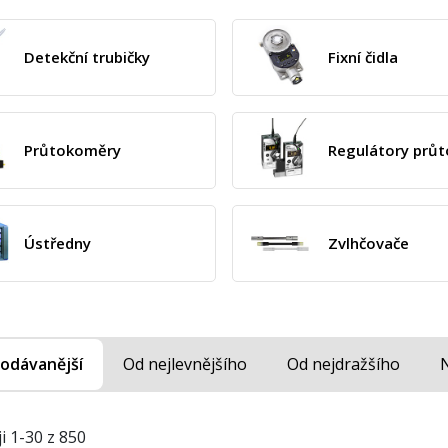
Detekční trubičky
Fixní čidla
Průtokoměry
Regulátory průt
Ústředny
Zvlhčovače
odávanější
Od nejlevnějšího
Od nejdražšího
i 1-30 z 850