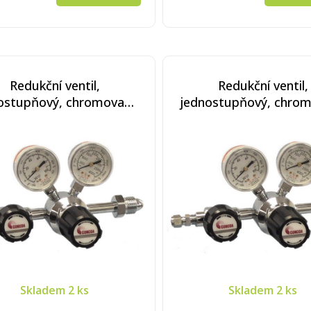
Redukční ventil,
Redukční ventil,
ostupňový, chromovaná
jednostupňový, chro
z, nerezová membrána,
mosaz, nerezová mem
pní tlak 10 bar (150 psi)
výstupní tlak 10 bar (1
Skladem
2 ks
Skladem
2 ks