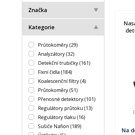
Značka
Nasá
Kategorie
det
Průtokoměry
(29)
Analyzátory
(32)
Detekční trubičky
(161)
Fixní čidla
(184)
Koalescenční filtry
(4)
Průtokoměry
(51)
Přenosné detektory
(101)
Regulátory průtoku
(13)
Regulátory tlaku
(16)
Sušiče Nafion
(189)
Na d