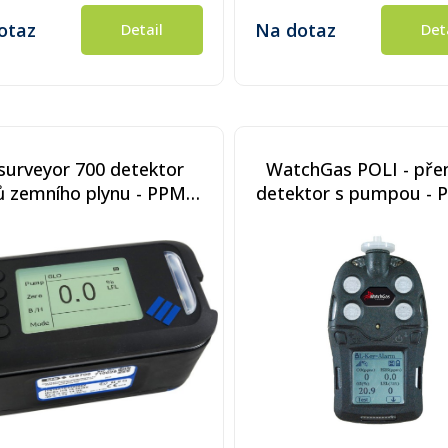
otaz
Na dotaz
Detail
Det
surveyor 700 detektor
WatchGas POLI - pře
ů zemního plynu - PPM /
detektor s pumpou - P
 / Objem (CH4 & H2) +
2000ppm, hořlavé plyny
 (Nabíjecí akumulátor)
1-100% DMV, O2 0,1-30
(bezolovnatý), CO 
1000ppm, nabíječ