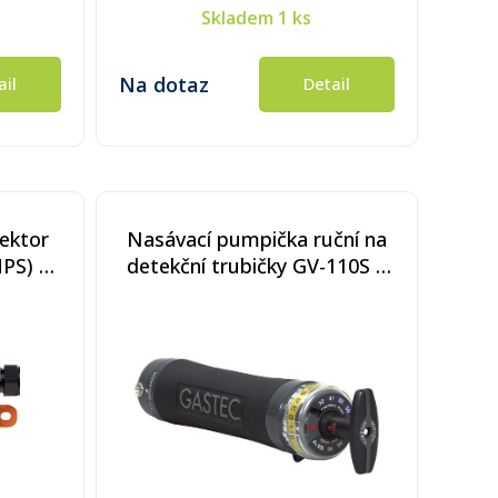
Skladem
1 ks
Na dotaz
ail
Detail
tektor
Nasávací pumpička ruční na
MPS) 0-
detekční trubičky GV-110S s
ART
počítadlem