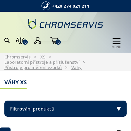
+420 274 021 211
0
0
MENU
Chromservis
XS
Laboratorní přístroje a příslušenství
Přístroje pro měření vzorků
Váhy
VÁHY XS
Filtrování produktů