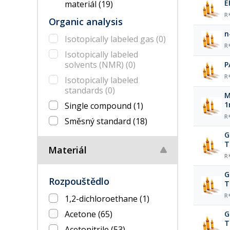
E
materiál
(19)
R
Organic analysis
n
Isotopically labeled gas
(0)
R
Isotopically labeled
solvents (NMR)
(0)
P
R
Isotopically labeled
standards
(0)
M
1
Single compound
(1)
R
Směsný standard
(18)
G
T
Materiál
R
G
Rozpouštědlo
T
R
1,2-dichloroethane
(1)
Acetone
(65)
G
T
Acetonitrile
(53)