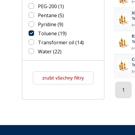
R
PEG-200
(1)
X
Pentane
(5)
1
Pyridine
(9)
R
Toluene
(19)
R
1
Transformer oil
(14)
R
Water
(22)
C
1
R
zrušit všechny filtry
1