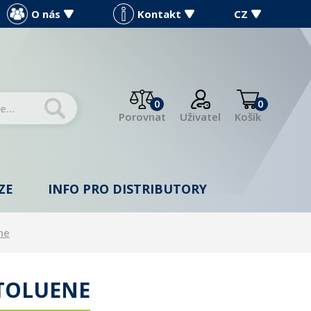
O nás
Kontakt
CZ
0
0
Porovnat
Uživatel
Košík
ZE
INFO PRO DISTRIBUTORY
ne
 TOLUENE