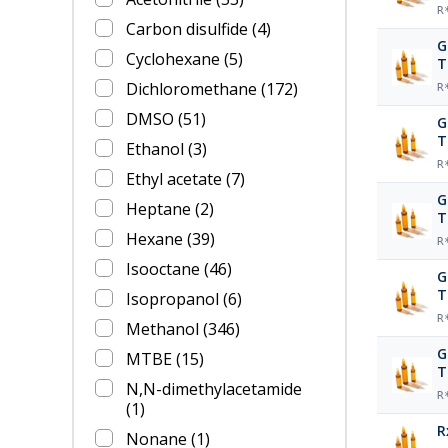
R
Carbon disulfide
(4)
G
Cyclohexane
(5)
T
Dichloromethane
(172)
R
DMSO
(51)
G
T
Ethanol
(3)
R
Ethyl acetate
(7)
G
Heptane
(2)
T
Hexane
(39)
R
Isooctane
(46)
G
T
Isopropanol
(6)
R
Methanol
(346)
G
MTBE
(15)
T
N,N-dimethylacetamide
R
(1)
R
Nonane
(1)