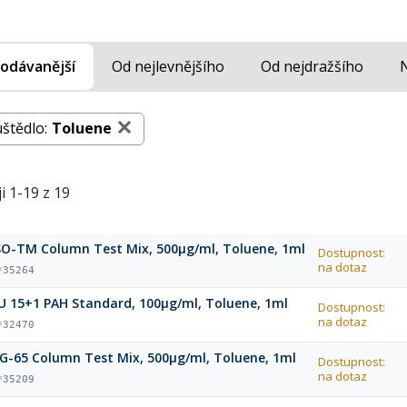
odávanější
Od nejlevnějšího
Od nejdražšího
štědlo:
Toluene
i 1-19 z 19
SO-TM Column Test Mix, 500μg/ml, Toluene, 1ml
Dostupnost:
na dotaz
*35264
U 15+1 PAH Standard, 100µg/ml, Toluene, 1ml
Dostupnost:
na dotaz
*32470
G-65 Column Test Mix, 500µg/ml, Toluene, 1ml
Dostupnost:
na dotaz
*35209