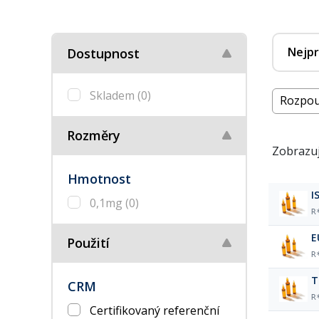
Nejpr
Dostupnost
Skladem
(0)
Rozpou
Rozměry
Zobrazuj
Hmotnost
I
0,1mg
(0)
R
E
Použití
R
T
CRM
R
Certifikovaný referenční