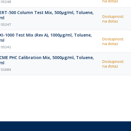
na dotaz
*35248
ERT-500 Column Test Mix, 500µg/ml, Toluene,
Dostupnost:
ml
na dotaz
*35247
XI-1000 Test Mix (Rev A), 1000µg/ml, Toluene,
Dostupnost:
ml
na dotaz
*35241
CME PHC Calibration Mix, 5000µg/ml, Toluene,
Dostupnost:
ml
na dotaz
*31684