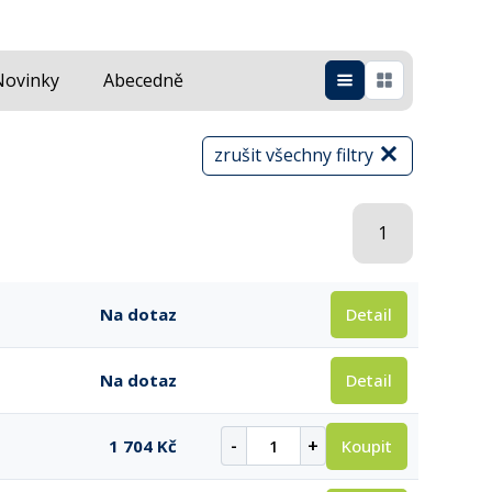
Novinky
Abecedně
zrušit všechny filtry
1
Detail
Na dotaz
Detail
Na dotaz
-
+
Koupit
1 704 Kč