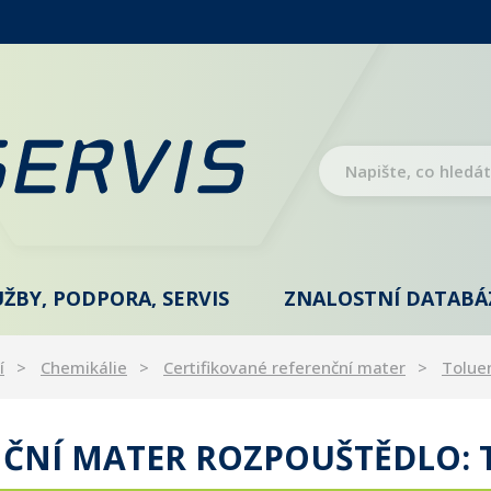
UŽBY, PODPORA, SERVIS
ZNALOSTNÍ DATABÁ
í
Chemikálie
Certifikované referenční mater
Tolue
NČNÍ MATER ROZPOUŠTĚDLO: