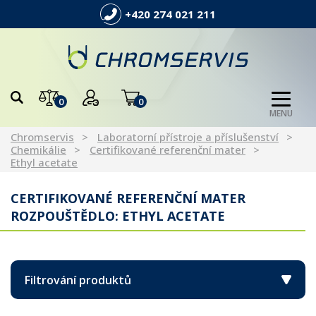
+420 274 021 211
0
0
MENU
Chromservis
Laboratorní přístroje a příslušenství
Chemikálie
Certifikované referenční mater
Ethyl acetate
CERTIFIKOVANÉ REFERENČNÍ MATER
ROZPOUŠTĚDLO: ETHYL ACETATE
Filtrování produktů