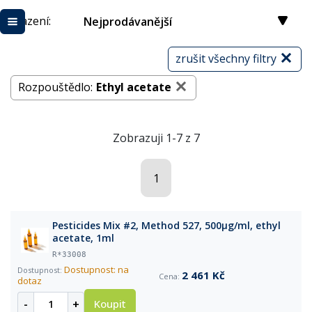
Řazení:
Nejprodávanější
zrušit všechny filtry
Rozpouštědlo:
Ethyl acetate
Zobrazuji 1-7 z 7
1
Pesticides Mix #2, Method 527, 500µg/ml, ethyl
acetate, 1ml
R*33008
Dostupnost: na
2 461 Kč
dotaz
-
+
Koupit