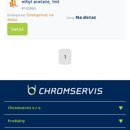
ethyl acetate, 1ml
R*32092
Dostupnost: na
Na dotaz
dotaz
Detail
1
Chromservis s.r.o.
Produkty