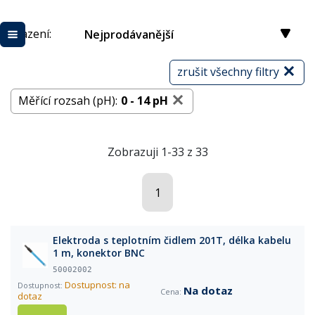
Řazení:
Nejprodávanější
zrušit všechny filtry
Měřící rozsah (pH):
0 - 14 pH
Zobrazuji 1-33 z 33
1
Elektroda s teplotním čidlem 201T, délka kabelu
1 m, konektor BNC
50002002
Dostupnost: na
Na dotaz
dotaz