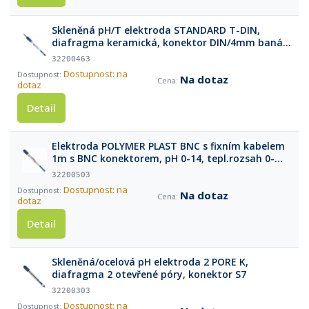
Skleněná pH/T elektroda STANDARD T-DIN,
diafragma keramická, konektor DIN/4mm banán
(1m kabel)
32200463
Dostupnost: na
Na dotaz
dotaz
Detail
Elektroda POLYMER PLAST BNC s fixním kabelem
1m s BNC konektorem, pH 0-14, tepl.rozsah 0-
60°C
32200503
Dostupnost: na
Na dotaz
dotaz
Detail
Skleněná/ocelová pH elektroda 2 PORE K,
diafragma 2 otevřené póry, konektor S7
32200303
Dostupnost: na