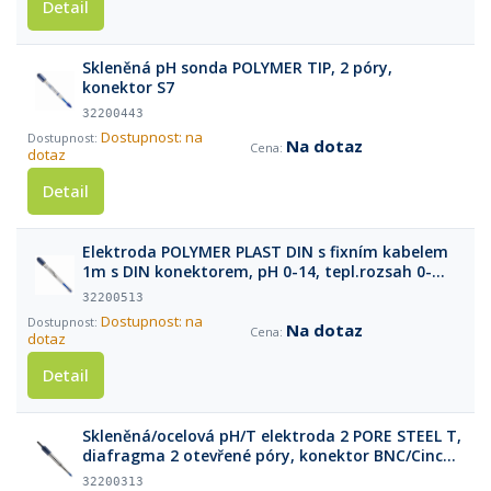
Detail
Skleněná pH sonda POLYMER TIP, 2 póry,
konektor S7
32200443
Dostupnost: na
Na dotaz
dotaz
Detail
Elektroda POLYMER PLAST DIN s fixním kabelem
1m s DIN konektorem, pH 0-14, tepl.rozsah 0-
60°C
32200513
Dostupnost: na
Na dotaz
dotaz
Detail
Skleněná/ocelová pH/T elektroda 2 PORE STEEL T,
diafragma 2 otevřené póry, konektor BNC/Cinch
(1m kabel)
32200313