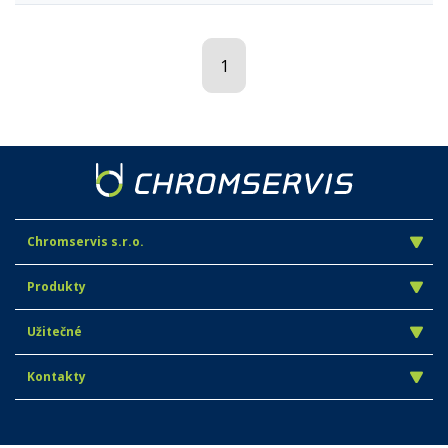
1
Chromservis s.r.o.
Produkty
Užitečné
Kontakty