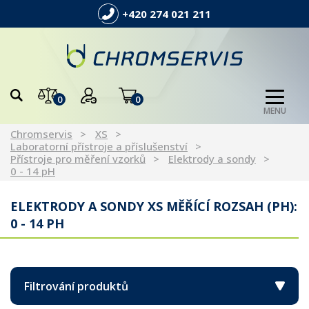
+420 274 021 211
0
0
MENU
Chromservis
XS
Laboratorní přístroje a příslušenství
Přístroje pro měření vzorků
Elektrody a sondy
0 - 14 pH
ELEKTRODY A SONDY XS MĚŘÍCÍ ROZSAH (PH):
0 - 14 PH
Filtrování produktů