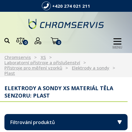
+420 274 021 211
0
0
MENU
Chromservis
XS
Laboratorní přístroje a příslušenství
Přístroje pro měření vzorků
Elektrody a sondy
Plast
ELEKTRODY A SONDY XS MATERIÁL TĚLA
SENZORU: PLAST
Filtrování produktů