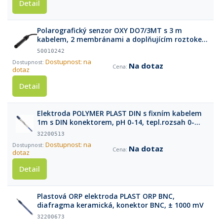
Detail
Polarografický senzor OXY DO7/3MT s 3 m
kabelem, 2 membránami a doplňujícím roztokem
(30ml)
50010242
Dostupnost: na
Na dotaz
dotaz
Detail
Elektroda POLYMER PLAST DIN s fixním kabelem
1m s DIN konektorem, pH 0-14, tepl.rozsah 0-
60°C
32200513
Dostupnost: na
Na dotaz
dotaz
Detail
Plastová ORP elektroda PLAST ORP BNC,
diafragma keramická, konektor BNC, ± 1000 mV
32200673