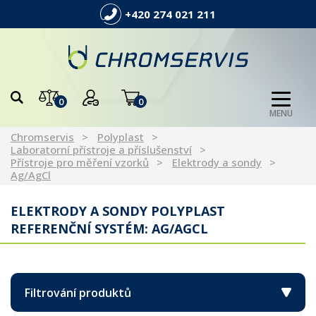
+420 274 021 211
0
0
MENU
Chromservis
Polyplast
Laboratorní přístroje a příslušenství
Přístroje pro měření vzorků
Elektrody a sondy
Ag/AgCl
ELEKTRODY A SONDY POLYPLAST
REFERENČNÍ SYSTÉM: AG/AGCL
Filtrování produktů