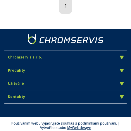
1
Chromservis s.r.o.
Produkty
Užitečné
Kontakty
Používáním webu vyjadřujete souhlas s podmínkami používání. |
Vytvořilo studio
MyWebdesign