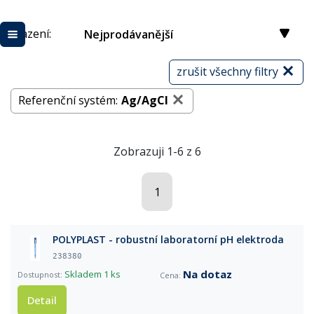
Řazení:
Nejprodávanější
zrušit všechny filtry
Referenční systém:
Ag/AgCl
Zobrazuji 1-6 z 6
1
POLYPLAST - robustní laboratorní pH elektroda
238380
Na dotaz
Skladem
1 ks
Detail