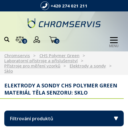
+420 274 021 211
0
0
MENU
Chromservis
CHS Polymer Green
Laboratorní přístroje a příslušenství
Přístroje pro měření vzorků
Elektrody a sondy
Sklo
ELEKTRODY A SONDY CHS POLYMER GREEN
MATERIÁL TĚLA SENZORU: SKLO
Filtrování produktů