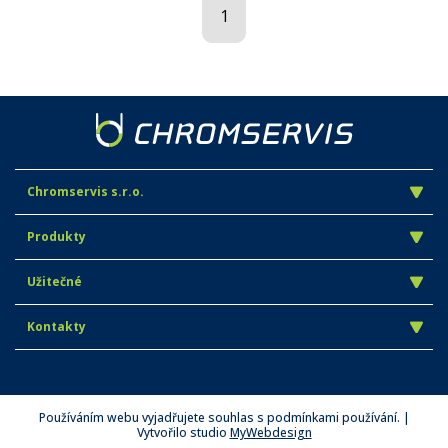
1
Chromservis s.r.o.
Produkty
Užitečné
Kontakty
Používáním webu vyjadřujete souhlas s podmínkami používání. |
Vytvořilo studio
MyWebdesign