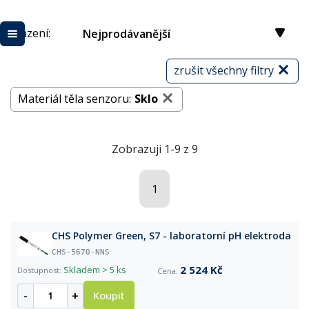
Řazení:
Nejprodávanější
zrušit všechny filtry
Materiál těla senzoru:
Sklo
Zobrazuji 1-9 z 9
1
CHS Polymer Green, S7 - laboratorní pH elektroda
CHS-5670-NNS
2 524 Kč
Skladem
> 5 ks
-
+
Koupit