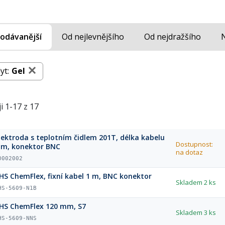
odávanější
Od nejlevnějšího
Od nejdražšího
yt:
Gel
i 1-17 z 17
lektroda s teplotním čidlem 201T, délka kabelu
Dostupnost:
 m, konektor BNC
na dotaz
0002002
HS ChemFlex, fixní kabel 1 m, BNC konektor
Skladem
2 ks
HS-5609-N1B
HS ChemFlex 120 mm, S7
Skladem
3 ks
HS-5609-NNS