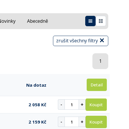
Novinky
Abecedně
zrušit všechny filtry
1
Detail
Na dotaz
-
+
Koupit
2 058 Kč
-
+
Koupit
2 159 Kč