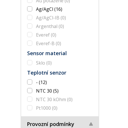
AG potažené
(0)
Ag/AgCl
(16)
Ag/AgCl-IB
(0)
Argenthal
(0)
Everef
(0)
Everef-B
(0)
Sensor material
Sklo
(0)
Teplotní senzor
-
(12)
NTC 30
(5)
NTC 30 kOhm
(0)
Pt1000
(0)
Provozní podmínky