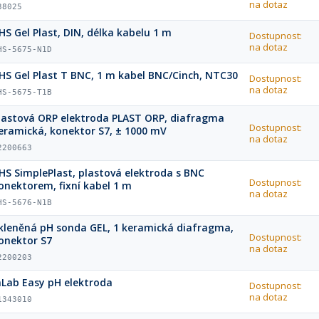
na dotaz
38025
HS Gel Plast, DIN, délka kabelu 1 m
Dostupnost:
na dotaz
HS-5675-N1D
HS Gel Plast T BNC, 1 m kabel BNC/Cinch, NTC30
Dostupnost:
na dotaz
HS-5675-T1B
lastová ORP elektroda PLAST ORP, diafragma
Dostupnost:
eramická, konektor S7, ± 1000 mV
na dotaz
2200663
HS SimplePlast, plastová elektroda s BNC
Dostupnost:
onektorem, fixní kabel 1 m
na dotaz
HS-5676-N1B
kleněná pH sonda GEL, 1 keramická diafragma,
Dostupnost:
onektor S7
na dotaz
2200203
nLab Easy pH elektroda
Dostupnost:
na dotaz
1343010