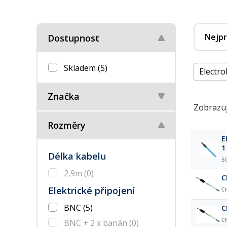
Nejpr
Dostupnost
Skladem
(5)
Electrol
Značka
Zobrazuj
Rozměry
E
1
Délka kabelu
5
2,9m
(0)
C
Elektrické připojení
C
BNC
(5)
C
C
BNC + 2 x banán
(0)