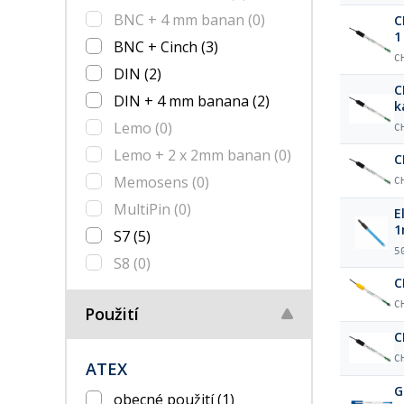
BNC + 4 mm banan
(0)
C
1
BNC + Cinch
(3)
C
DIN
(2)
C
DIN + 4 mm banana
(2)
k
Lemo
(0)
C
Lemo + 2 x 2mm banan
(0)
C
Memosens
(0)
C
MultiPin
(0)
E
1
S7
(5)
5
S8
(0)
C
C
Použití
C
C
ATEX
G
obecné použití
(1)