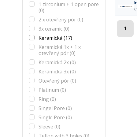
I
1 zirconium + 1 open pore
(0)
5
2 x otevřený pór
(0)
1
3x ceramic
(0)
Keramická
(17)
Keramická 1x + 1 x
otevřený pór
(0)
Keramická 2x
(0)
Keramická 3x
(0)
Otevřený pór
(0)
Platinum
(0)
Ring
(0)
Singel Pore
(0)
Single Pore
(0)
Sleeve
(0)
Teflon with 3 holes
(0)