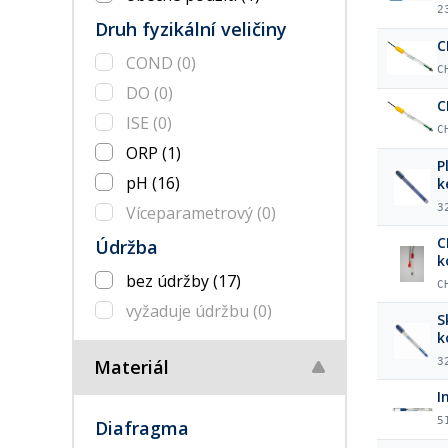
2
Druh fyzikální veličiny
C
COND
(0)
C
DO
(0)
C
ISE
(0)
C
ORP
(1)
P
pH
(16)
k
3
Víceparametrový
(0)
C
Údržba
k
bez údržby
(17)
C
vyžaduje údržbu
(0)
S
k
Materiál
3
I
5
Diafragma