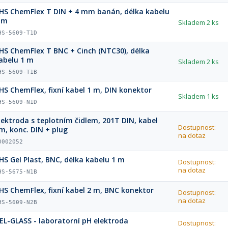
HS ChemFlex T DIN + 4 mm banán, délka kabelu
 m
Skladem
2 ks
HS-5609-T1D
HS ChemFlex T BNC + Cinch (NTC30), délka
abelu 1 m
Skladem
2 ks
HS-5609-T1B
HS ChemFlex, fixní kabel 1 m, DIN konektor
Skladem
1 ks
HS-5609-N1D
lektroda s teplotním čidlem, 201T DIN, kabel
Dostupnost:
m, konc. DIN + plug
na dotaz
0002052
HS Gel Plast, BNC, délka kabelu 1 m
Dostupnost:
na dotaz
HS-5675-N1B
HS ChemFlex, fixní kabel 2 m, BNC konektor
Dostupnost:
na dotaz
HS-5609-N2B
EL-GLASS - laboratorní pH elektroda
Dostupnost: