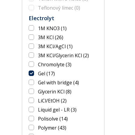
Teflonový límec
(0)
Electrolyt
1M KNO3
(1)
3M KCl
(26)
3M KCl/AgCl
(1)
3M KCl/Glycerin KCl
(2)
Chromolyte
(3)
Gel
(17)
Gel with bridge
(4)
Glycerin KCl
(8)
LiCl/EtOH
(2)
Liquid gel - LR
(3)
Polisolve
(14)
Polymer
(43)