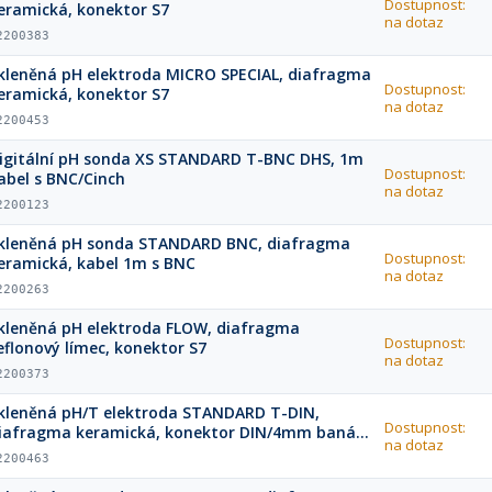
Dostupnost:
eramická, konektor S7
na dotaz
2200383
kleněná pH elektroda MICRO SPECIAL, diafragma
Dostupnost:
eramická, konektor S7
na dotaz
2200453
igitální pH sonda XS STANDARD T-BNC DHS, 1m
Dostupnost:
abel s BNC/Cinch
na dotaz
2200123
kleněná pH sonda STANDARD BNC, diafragma
Dostupnost:
eramická, kabel 1m s BNC
na dotaz
2200263
kleněná pH elektroda FLOW, diafragma
Dostupnost:
eflonový límec, konektor S7
na dotaz
2200373
kleněná pH/T elektroda STANDARD T-DIN,
Dostupnost:
iafragma keramická, konektor DIN/4mm banán
na dotaz
1m kabel)
2200463