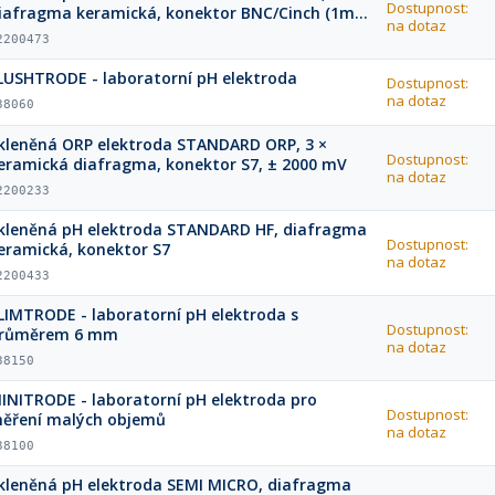
Dostupnost:
iafragma keramická, konektor BNC/Cinch (1m
na dotaz
abel)
2200473
LUSHTRODE - laboratorní pH elektroda
Dostupnost:
na dotaz
38060
kleněná ORP elektroda STANDARD ORP, 3 ×
Dostupnost:
eramická diafragma, konektor S7, ± 2000 mV
na dotaz
2200233
kleněná pH elektroda STANDARD HF, diafragma
Dostupnost:
eramická, konektor S7
na dotaz
2200433
LIMTRODE - laboratorní pH elektroda s
Dostupnost:
růměrem 6 mm
na dotaz
38150
INITRODE - laboratorní pH elektroda pro
Dostupnost:
ěření malých objemů
na dotaz
38100
kleněná pH elektroda SEMI MICRO, diafragma