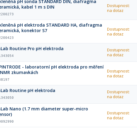
kleněná pH sonda STANDARD DIN, diafragma
Dostupnost:
eramická, kabel 1 m s DIN
na dotaz
2200273
kleněná pH elektroda STANDARD HA, diafragma
Dostupnost:
eramická, konektor S7
na dotaz
2200423
nLab Routine Pro pH elektroda
Dostupnost:
na dotaz
1343054
PINTRODE - laboratorní pH elektroda pro měření
Dostupnost:
 NMR zkumavkách
na dotaz
38197
nLab Routine pH elektroda
Dostupnost:
na dotaz
1343050
nLab Nano (1.7 mm diameter super-micro
Dostupnost:
ensor)
na dotaz
0092990