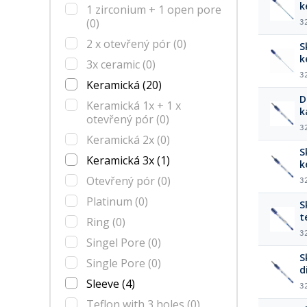
k
1 zirconium + 1 open pore
(0)
3
2 x otevřený pór
(0)
S
k
3x ceramic
(0)
3
Keramická
(20)
D
Keramická 1x + 1 x
k
otevřený pór
(0)
3
Keramická 2x
(0)
S
Keramická 3x
(1)
k
Otevřený pór
(0)
3
Platinum
(0)
S
t
Ring
(0)
3
Singel Pore
(0)
S
Single Pore
(0)
d
(
Sleeve
(4)
3
Teflon with 3 holes
(0)