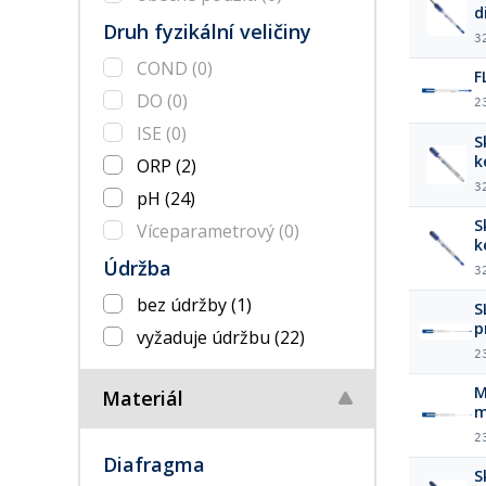
d
Druh fyzikální veličiny
k
3
COND
(0)
F
DO
(0)
2
ISE
(0)
S
k
ORP
(2)
3
pH
(24)
S
Víceparametrový
(0)
k
Údržba
3
bez údržby
(1)
S
p
vyžaduje údržbu
(22)
2
M
Materiál
m
2
Diafragma
S