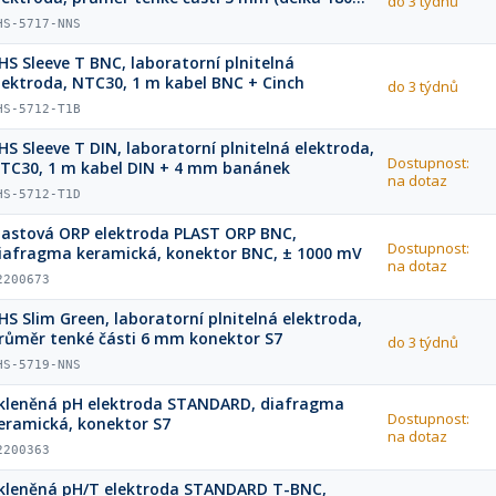
do 3 týdnů
m), S7 konektor
HS-5717-NNS
HS Sleeve T BNC, laboratorní plnitelná
lektroda, NTC30, 1 m kabel BNC + Cinch
do 3 týdnů
HS-5712-T1B
HS Sleeve T DIN, laboratorní plnitelná elektroda,
Dostupnost:
TC30, 1 m kabel DIN + 4 mm banánek
na dotaz
HS-5712-T1D
lastová ORP elektroda PLAST ORP BNC,
Dostupnost:
iafragma keramická, konektor BNC, ± 1000 mV
na dotaz
2200673
HS Slim Green, laboratorní plnitelná elektroda,
růměr tenké části 6 mm konektor S7
do 3 týdnů
HS-5719-NNS
kleněná pH elektroda STANDARD, diafragma
Dostupnost:
eramická, konektor S7
na dotaz
2200363
kleněná pH/T elektroda STANDARD T-BNC,