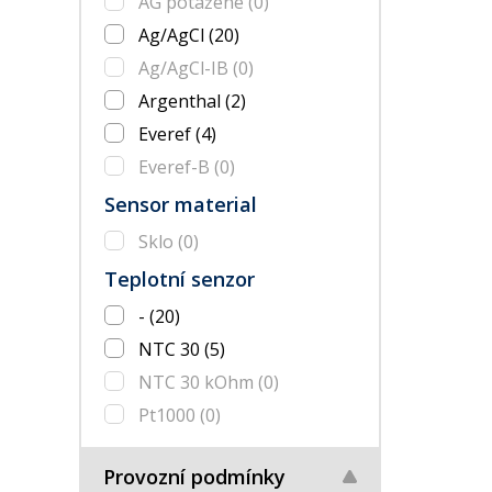
AG potažené
(0)
Ag/AgCl
(20)
Ag/AgCl-IB
(0)
Argenthal
(2)
Everef
(4)
Everef-B
(0)
Sensor material
Sklo
(0)
Teplotní senzor
-
(20)
NTC 30
(5)
NTC 30 kOhm
(0)
Pt1000
(0)
Provozní podmínky