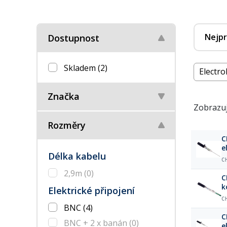
Nejpr
Dostupnost
Skladem
(2)
Electrol
Značka
Zobrazuj
Rozměry
C
e
Délka kabelu
m
C
2,9m
(0)
C
k
Elektrické připojení
C
BNC
(4)
C
BNC + 2 x banán
(0)
e