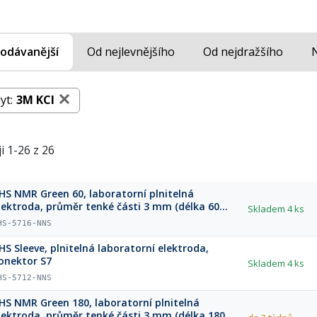
odávanější
Od nejlevnějšího
Od nejdražšího
yt:
3M KCl
i 1-26 z 26
HS NMR Green 60, laboratorní plnitelná
lektroda, průměr tenké části 3 mm (délka 60
Skladem
4 ks
m), S7 konektor
HS-5716-NNS
HS Sleeve, plnitelná laboratorní elektroda,
onektor S7
Skladem
4 ks
HS-5712-NNS
HS NMR Green 180, laboratorní plnitelná
lektroda, průměr tenké části 3 mm (délka 180