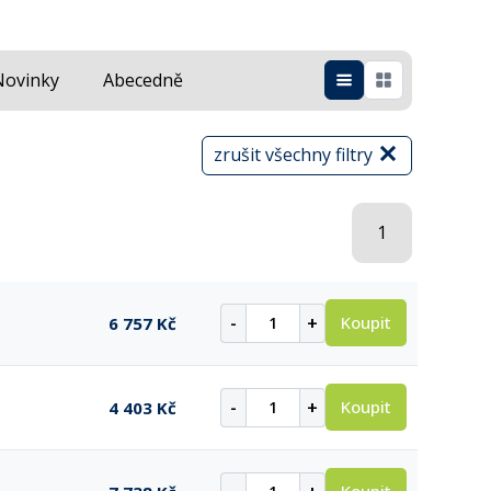
Novinky
Abecedně
zrušit všechny filtry
1
-
+
Koupit
6 757 Kč
-
+
Koupit
4 403 Kč