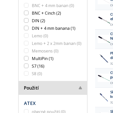
m
BNC + 4 mm banan
(0)
C
BNC + Cinch
(2)
C
e
DIN
(2)
C
DIN + 4 mm banana
(1)
C
Lemo
(0)
N
Lemo + 2 x 2mm banan
(0)
C
Memosens
(0)
P
d
MultiPin
(1)
3
S7
(16)
C
S8
(0)
p
C
Použití
S
k
ATEX
3
obecné použití
(0)
S