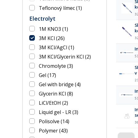
S
k
Teflonový límec
(1)
3
Electrolyt
S
1M KNO3
(1)
k
3M KCl
(26)
3
3M KCl/AgCl
(1)
I
3M KCl/Glycerin KCl
(2)
5
Chromolyte
(3)
S
v
Gel
(17)
2
Gel with bridge
(4)
I
Glycerin KCl
(8)
5
LiCl/EtOH
(2)
I
Liquid gel - LR
(3)
s
Polisolve
(14)
3
Polymer
(43)