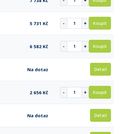
-
+
Koupit
7 738 Kč
-
+
Koupit
5 731 Kč
-
+
Koupit
6 582 Kč
Detail
Na dotaz
-
+
Koupit
2 656 Kč
Detail
Na dotaz