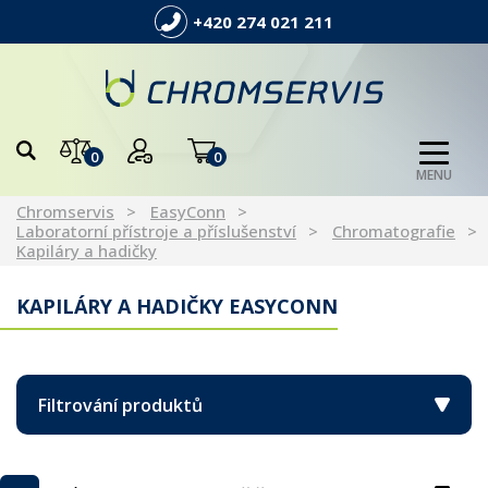
+420 274 021 211
0
0
MENU
Chromservis
EasyConn
Laboratorní přístroje a příslušenství
Chromatografie
Kapiláry a hadičky
KAPILÁRY A HADIČKY EASYCONN
Filtrování produktů