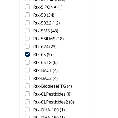
Rtx-5 PONA
(1)
Rtx-50
(34)
Rtx-502.2
(12)
Rtx-5MS
(43)
Rtx-5Sil MS
(18)
Rtx-624
(23)
Rtx-65
(9)
Rtx-65TG
(6)
Rtx-BAC1
(4)
Rtx-BAC2
(4)
Rtx-Biodiesel TG
(4)
Rtx-CLPesticides
(8)
Rtx-CLPesticides2
(8)
Rtx-DHA-100
(1)
Rtx-DHA-150
(1)