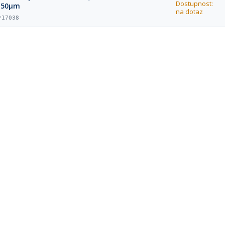
Dostupnost:
.50μm
na dotaz
*17038