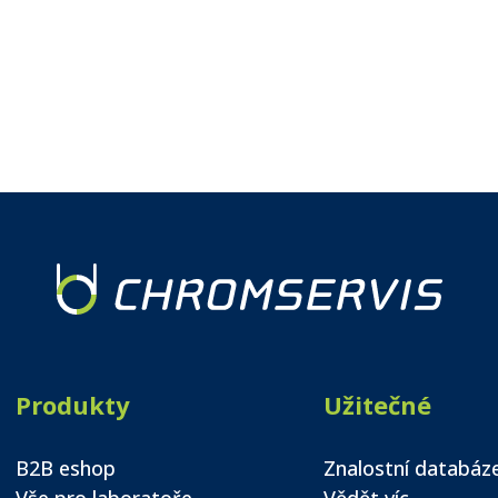
Produkty
Užitečné
B2B eshop
Znalostní databáz
Vše pro laboratoře
Vědět víc