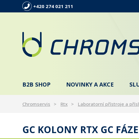
+420 274 021 211
B2B SHOP
NOVINKY A AKCE
SL
Chromservis
Rtx
Laboratorní přístroje a přís
GC KOLONY RTX GC FÁZE: