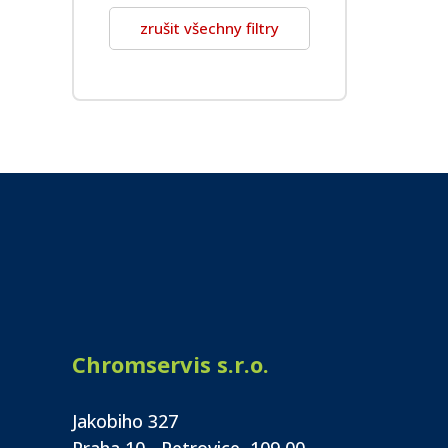
zrušit všechny filtry
Chromservis s.r.o.
Jakobiho 327
Praha 10 - Petrovice, 109 00