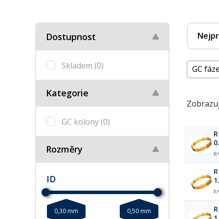
Nejpr
Dostupnost
Skladem
(0)
GC fáze
Kategorie
Zobrazuj
GC kolony
(0)
R
0
Rozměry
R
R
ID
1
R
R
0,30 mm
0,50 mm
1