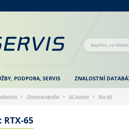
UŽBY, PODPORA, SERVIS
ZNALOSTNÍ DATABÁ
lušenství
Chromatografie
GC kolony
Rtx-65
 RTX-65