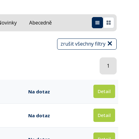
Novinky
Abecedně
zrušit všechny filtry
1
Detail
Na dotaz
Detail
Na dotaz