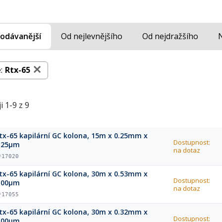
odávanější
Od nejlevnějšího
Od nejdražšího
:
Rtx-65
i 1-9 z 9
tx-65 kapilární GC kolona, 15m x 0.25mm x
Dostupnost:
.25μm
na dotaz
*17020
tx-65 kapilární GC kolona, 30m x 0.53mm x
Dostupnost:
.00μm
na dotaz
*17055
tx-65 kapilární GC kolona, 30m x 0.32mm x
Dostupnost:
.00μm