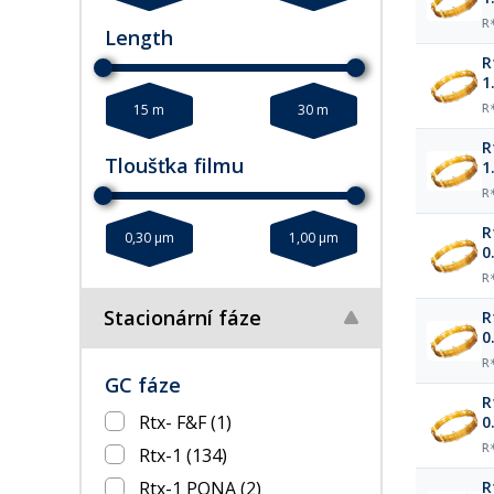
R
Length
R
1
15 m
30 m
R
R
Tloušťka filmu
1
R
R
0,30 µm
1,00 µm
0
R
Stacionární fáze
R
0
R
GC fáze
R
Rtx- F&F
(1)
0
R
Rtx-1
(134)
Rtx-1 PONA
(2)
R