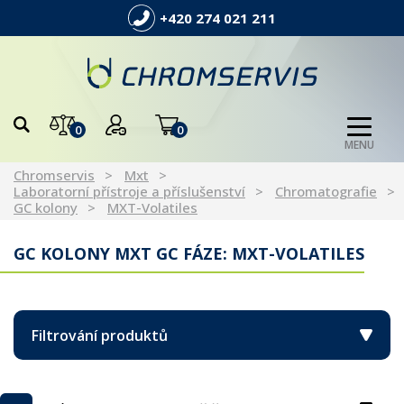
+420 274 021 211
0
0
MENU
Chromservis
Mxt
Laboratorní přístroje a příslušenství
Chromatografie
GC kolony
MXT-Volatiles
GC KOLONY MXT GC FÁZE: MXT-VOLATILES
Filtrování produktů