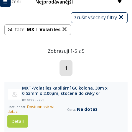
Řazení:
Nejprodávanější
zrušit všechny filtry
GC fáze:
MXT-Volatiles
Zobrazuji 1-5 z 5
1
MXT-Volatiles kapilární GC kolona, 30m x
0.53mm x 2.00µm, stočená do cívky 6''
R*70925-271
Dostupnost: na
Na dotaz
dotaz
Detail