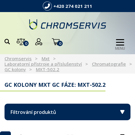
+420 274 021 211
0
0
MENU
Chromservis
Mxt
Laboratorní přístroje a příslušenství
Chromatografie
GC kolony
MXT-502.2
GC KOLONY MXT GC FÁZE: MXT-502.2
Filtrování produktů