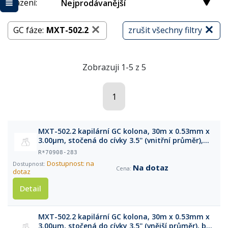
Řazení:
Nejprodávanější
GC fáze:
MXT-502.2
zrušit všechny filtry
Zobrazuji 1-5 z 5
1
MXT-502.2 kapilární GC kolona, 30m x 0.53mm x
3.00µm, stočená do cívky 3.5'' (vnitřní průměr),
bez klece
R*70908-283
Dostupnost: na
Na dotaz
dotaz
Detail
MXT-502.2 kapilární GC kolona, 30m x 0.53mm x
3.00µm, stočená do cívky 3.5'' (vnější průměr), bez