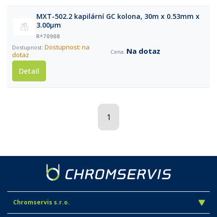
MXT-502.2 kapilární GC kolona, 30m x 0.53mm x
3.00µm
R*70908
Dostupnost: na
Na dotaz
dotaz
Detail
1
Chromservis s.r.o.