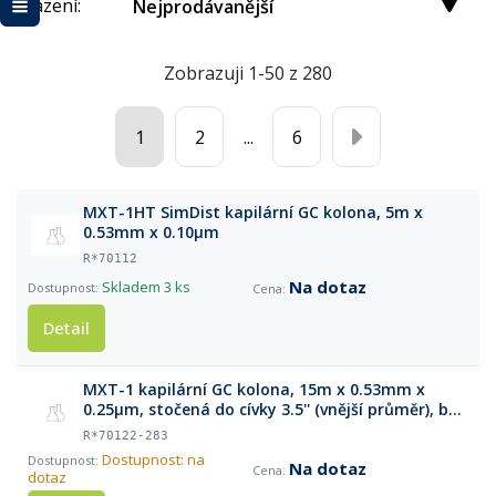
Řazení:
Nejprodávanější
Zobrazuji 1-50 z 280
1
2
...
6
MXT-1HT SimDist kapilární GC kolona, 5m x
0.53mm x 0.10μm
R*70112
Na dotaz
Skladem
3 ks
Detail
MXT-1 kapilární GC kolona, 15m x 0.53mm x
0.25μm, stočená do cívky 3.5'' (vnější průměr), bez
klece
R*70122-283
Dostupnost: na
Na dotaz
dotaz