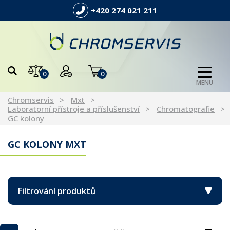
+420 274 021 211
0
0
MENU
Chromservis
Mxt
Laboratorní přístroje a příslušenství
Chromatografie
GC kolony
GC KOLONY MXT
Filtrování produktů