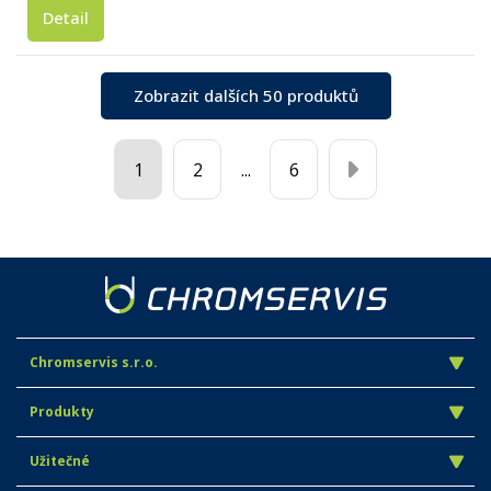
Detail
Zobrazit dalších 50 produktů
1
2
...
6
Chromservis s.r.o.
Produkty
Užitečné