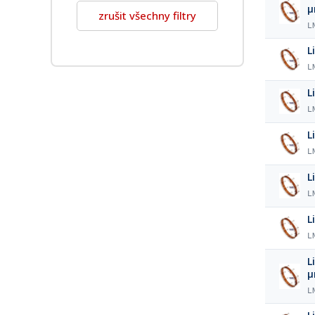
zrušit všechny filtry
L
L
L
L
L
L
L
L
L
L
L
L
L