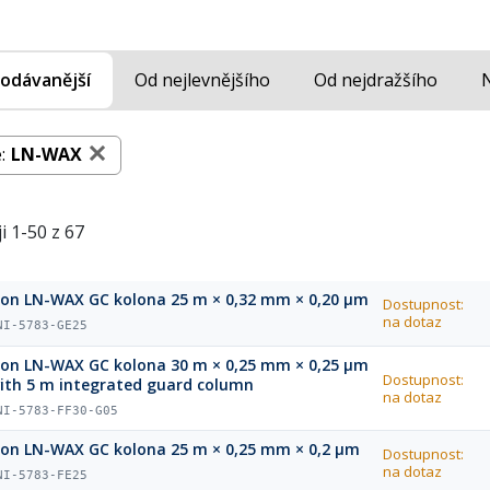
odávanější
Od nejlevnějšího
Od nejdražšího
:
LN-WAX
i 1-50 z 67
ion LN-WAX GC kolona 25 m × 0,32 mm × 0,20 µm
Dostupnost:
na dotaz
NI-5783-GE25
ion LN-WAX GC kolona 30 m × 0,25 mm × 0,25 µm
Dostupnost:
ith 5 m integrated guard column
na dotaz
NI-5783-FF30-G05
ion LN-WAX GC kolona 25 m × 0,25 mm × 0,2 µm
Dostupnost:
na dotaz
NI-5783-FE25