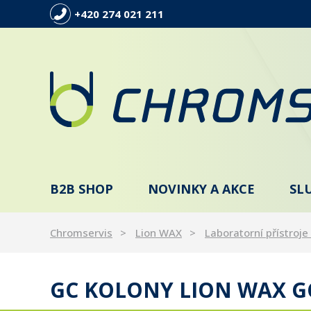
+420 274 021 211
B2B SHOP
NOVINKY A AKCE
SL
Chromservis
Lion WAX
Laboratorní přístroje 
GC KOLONY LION WAX GC