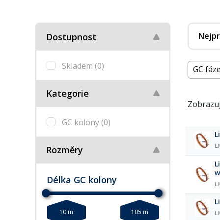
Nejpr
Dostupnost
Skladem
(0)
GC fáze
Kategorie
Zobrazuj
GC kolony
(0)
L
L
Rozměry
L
w
Délka GC kolony
L
L
10 m
105 m
L