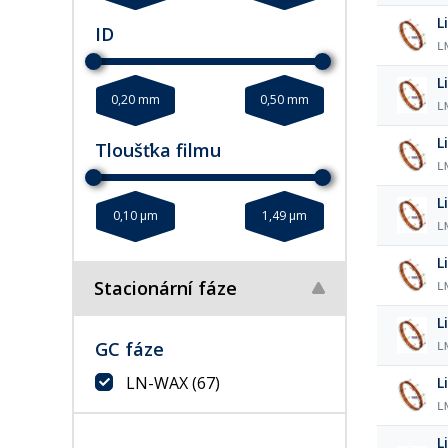
L
ID
L
L
0,20 mm
0,50 mm
L
L
Tloušťka filmu
L
L
0,10 µm
1,49 µm
L
L
Stacionární fáze
L
L
GC fáze
L
LN-WAX
(67)
L
L
L