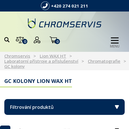
+420 274 021 211
0
0
MENU
Chromservis
Lion WAX HT
Laboratorní přístroje a příslušenství
Chromatografie
GC kolony
GC KOLONY LION WAX HT
Filtrování produktů