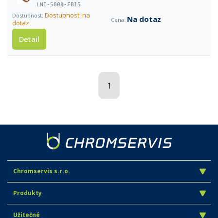
LNI-5808-FB15
Dostupnost: na
Na dotaz
dotaz
Detail
1
Chromservis s.r.o.
Produkty
Užitečné