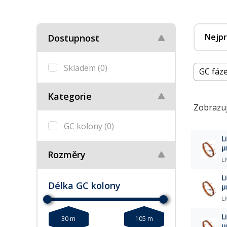
Nejpr
Dostupnost
Skladem
(0)
GC fáze
Kategorie
Zobrazuj
GC kolony
(0)
L
Rozměry
L
L
Délka GC kolony
L
L
30 m
105 m