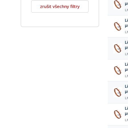
zrušit všechny filtry
L
L
L
L
L
L
L
L
L
L
L