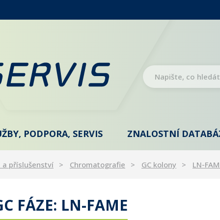
UŽBY, PODPORA, SERVIS
ZNALOSTNÍ DATABÁ
 a příslušenství
Chromatografie
GC kolony
LN-FAM
C FÁZE: LN-FAME