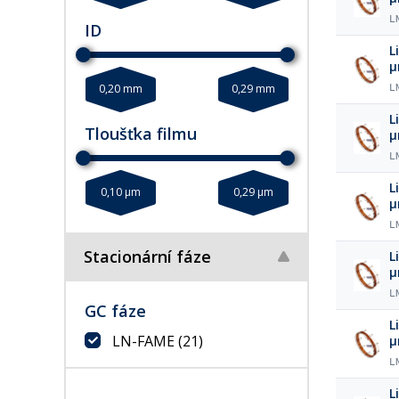
L
ID
L
0,20 mm
0,29 mm
L
L
Tloušťka filmu
L
L
0,10 µm
0,29 µm
L
Stacionární fáze
L
L
GC fáze
L
LN-FAME
(21)
L
L