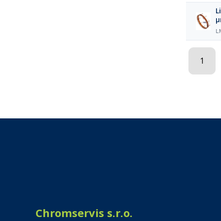
L
L
1
Chromservis s.r.o.