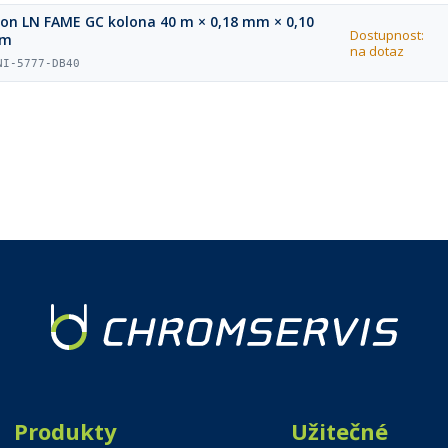
ion LN FAME GC kolona 40 m × 0,18 mm × 0,10
Dostupnost:
µm
na dotaz
NI-5777-DB40
Produkty
Užitečné