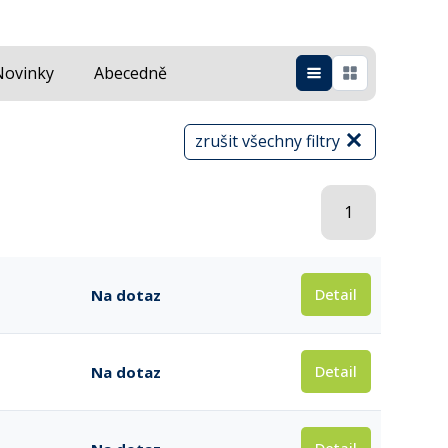
Novinky
Abecedně
zrušit všechny filtry
1
Detail
Na dotaz
Detail
Na dotaz