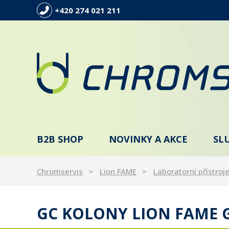
+420 274 021 211
B2B SHOP
NOVINKY A AKCE
SL
Chromservis
Lion FAME
Laboratorní přístroje
GC KOLONY LION FAME G