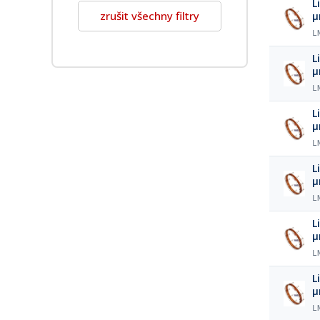
L
zrušit všechny filtry
L
L
L
L
L
L
L
L
L
L
L