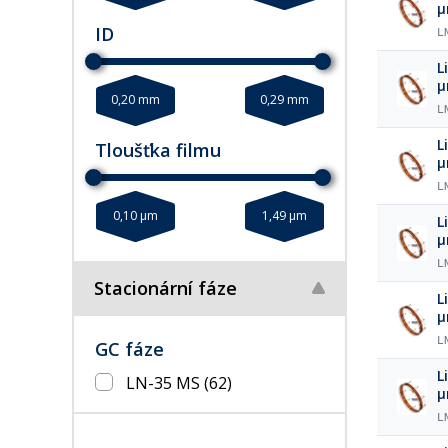
ID
L
L
0,20 mm
0,29 mm
L
L
Tloušťka filmu
L
0,10 µm
1,49 µm
L
L
Stacionární fáze
L
L
GC fáze
L
LN-35 MS
(62)
L