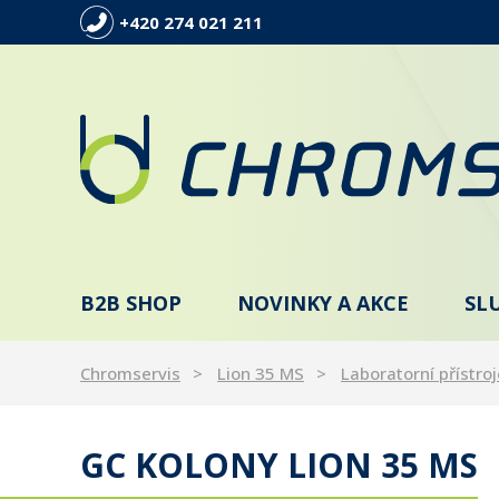
+420 274 021 211
B2B SHOP
NOVINKY A AKCE
SL
Chromservis
Lion 35 MS
Laboratorní přístroj
GC KOLONY LION 35 MS