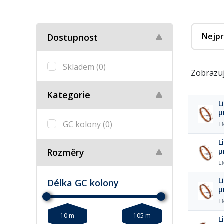
Nejpr
Dostupnost
Skladem
(0)
Zobrazuj
Kategorie
L
GC kolony
(0)
L
L
Rozměry
L
L
Délka GC kolony
L
10 m
105 m
L