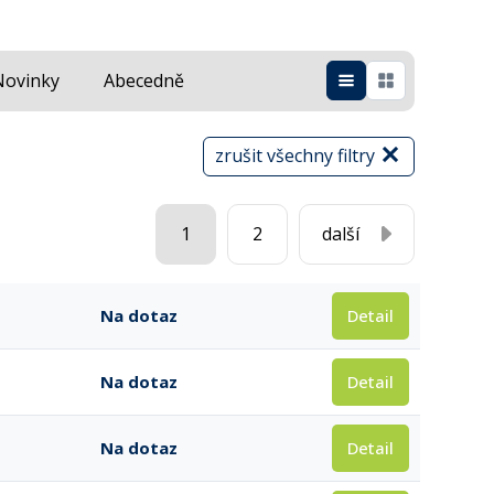
Novinky
Abecedně
zrušit všechny filtry
1
2
další
Detail
Na dotaz
Detail
Na dotaz
Detail
Na dotaz