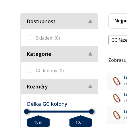
Nejpr
Dostupnost
Skladem
(0)
GC fáze
Kategorie
Zobrazuj
GC kolony
(0)
L
L
Rozměry
L
L
Délka GC kolony
L
L
10 m
105 m