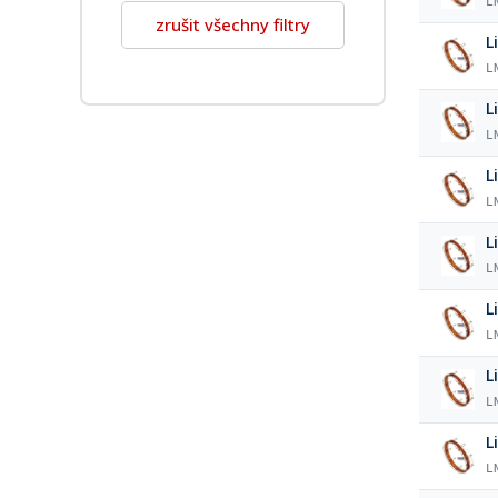
L
zrušit všechny filtry
L
L
L
L
L
L
L
L
L
L
L
L
L
L