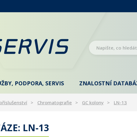
UŽBY, PODPORA, SERVIS
ZNALOSTNÍ DATABÁ
příslušenství
Chromatografie
GC kolony
LN-13
ÁZE: LN-13