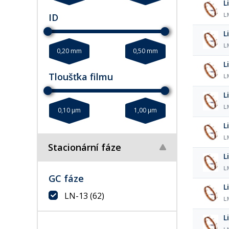
L
ID
L
L
L
0,20 mm
0,50 mm
L
Tloušťka filmu
L
L
L
0,10 µm
1,00 µm
L
L
Stacionární fáze
L
L
GC fáze
L
LN-13
(62)
L
L