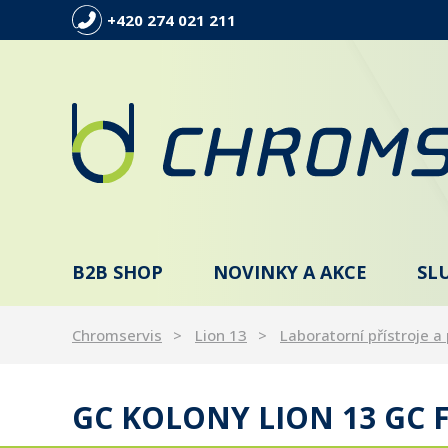
+420 274 021 211
B2B SHOP
NOVINKY A AKCE
SL
Chromservis
Lion 13
Laboratorní přístroje a 
GC KOLONY LION 13 GC F