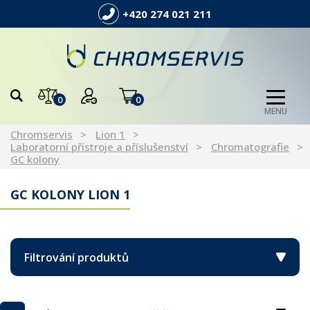
+420 274 021 211
0
0
MENU
Chromservis
Lion 1
Laboratorní přístroje a příslušenství
Chromatografie
GC kolony
GC KOLONY LION 1
Filtrování produktů