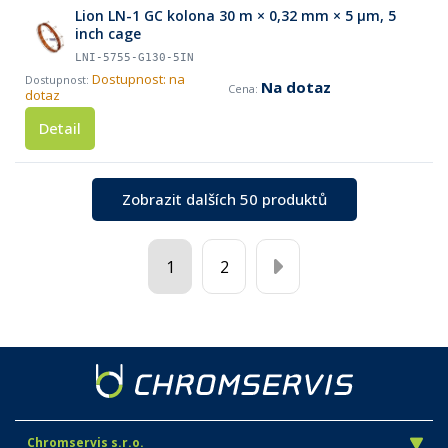
Lion LN-1 GC kolona 30 m × 0,32 mm × 5 µm, 5
inch cage
LNI-5755-G130-5IN
Dostupnost: na
Na dotaz
dotaz
Detail
Zobrazit dalších 50 produktů
1
2
Chromservis s.r.o.