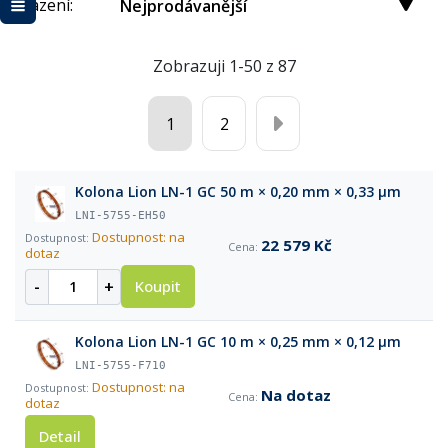
Řazení:
Nejprodávanější
Zobrazuji 1-50 z 87
1
2
Kolona Lion LN-1 GC 50 m × 0,20 mm × 0,33 µm
LNI-5755-EH50
Dostupnost: na
22 579 Kč
dotaz
-
+
Koupit
Kolona Lion LN-1 GC 10 m × 0,25 mm × 0,12 µm
LNI-5755-F710
Dostupnost: na
Na dotaz
dotaz
Detail