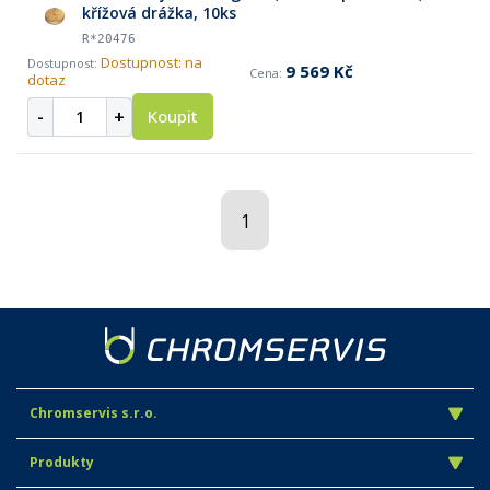
křížová drážka, 10ks
R*20476
Dostupnost: na
9 569 Kč
dotaz
-
+
Koupit
1
Chromservis s.r.o.
Produkty