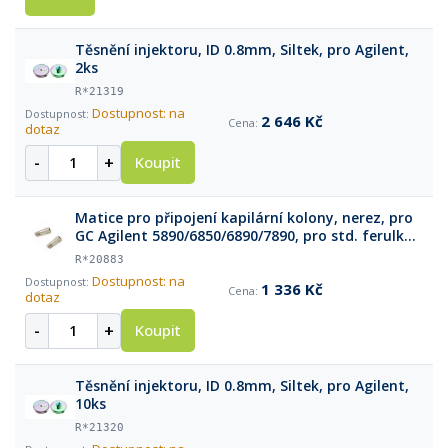
Těsnění injektoru, ID 0.8mm, Siltek, pro Agilent,
2ks
R*21319
Dostupnost: na
2 646 Kč
dotaz
-
+
Koupit
Matice pro připojení kapilární kolony, nerez, pro
GC Agilent 5890/6850/6890/7890, pro std. ferulky,
2ks
R*20883
Dostupnost: na
1 336 Kč
dotaz
-
+
Koupit
Těsnění injektoru, ID 0.8mm, Siltek, pro Agilent,
10ks
R*21320