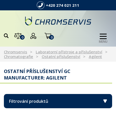
+420 274 021 211
0
0
MENU
Chromservis
Laboratorní přístroje a příslušenství
Chromatografie
Ostatní příslušenství
Agilent
OSTATNÍ PŘÍSLUŠENSTVÍ GC
MANUFACTURER: AGILENT
Filtrování produktů