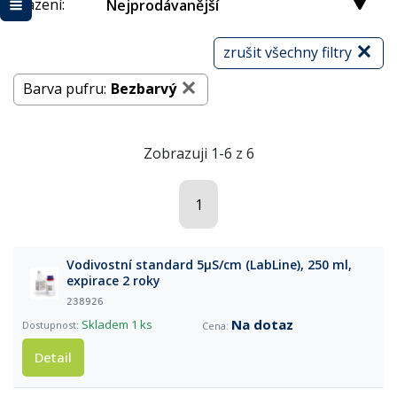
Řazení:
Nejprodávanější
zrušit všechny filtry
Barva pufru:
Bezbarvý
Zobrazuji 1-6 z 6
1
Vodivostní standard 5µS/cm (LabLine), 250 ml,
expirace 2 roky
238926
Na dotaz
Skladem
1 ks
Detail