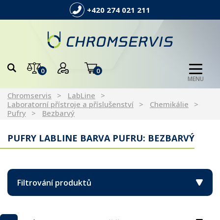
+420 274 021 211
0
0
MENU
Chromservis
LabLine
Laboratorní přístroje a příslušenství
Chemikálie
Pufry
Bezbarvý
PUFRY LABLINE BARVA PUFRU: BEZBARVÝ
Filtrování produktů