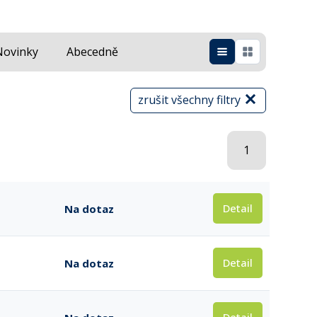
Novinky
Abecedně
zrušit všechny filtry
1
Detail
Na dotaz
Detail
Na dotaz