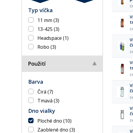
C
Typ víčka
V
11 mm
(3)
t
13-425
(3)
C
Headspace
(1)
V
č
Robo
(3)
C
V
Použití
t
C
Barva
V
č
Čirá
(7)
C
Tmavá
(3)
V
Dno vialky
č
Ploché dno
(10)
C
Zaoblené dno
(3)
V