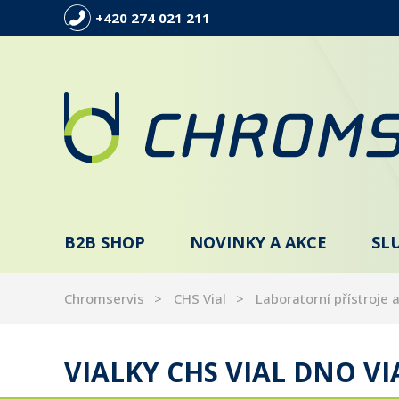
+420 274 021 211
B2B SHOP
NOVINKY A AKCE
SL
Chromservis
CHS Vial
Laboratorní přístroje a
VIALKY CHS VIAL DNO V