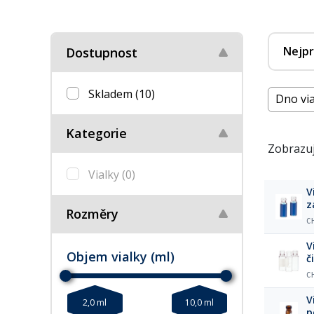
Nejpr
Dostupnost
Skladem
(10)
Dno via
Kategorie
Zobrazuj
Vialky
(0)
Vi
z
Rozměry
C
V
Objem vialky (ml)
č
C
V
2,0 ml
10,0 ml
p