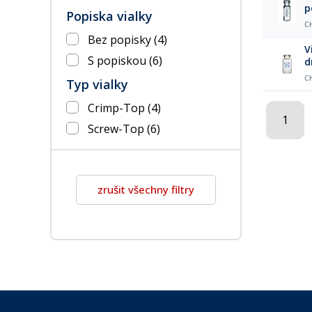
p
Popiska vialky
C
Bez popisky
(4)
V
S popiskou
(6)
d
C
Typ vialky
Crimp-Top
(4)
1
Screw-Top
(6)
zrušit všechny filtry