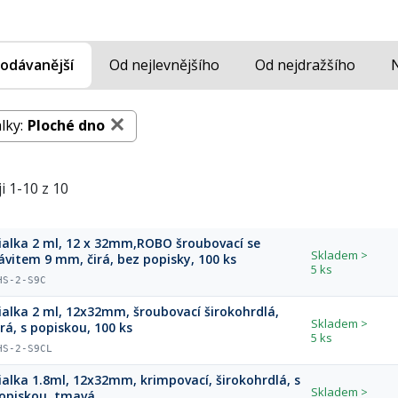
odávanější
Od nejlevnějšího
Od nejdražšího
lky:
Ploché dno
i 1-10 z 10
alka 2 ml, 12 x 32mm,ROBO šroubovací se
Skladem
>
ávitem 9 mm, čirá, bez popisky, 100 ks
5 ks
HS-2-S9C
ialka 2 ml, 12x32mm, šroubovací širokohrdlá,
Skladem
>
irá, s popiskou, 100 ks
5 ks
HS-2-S9CL
ialka 1.8ml, 12x32mm, krimpovací, širokohrdlá, s
Skladem
>
opiskou, tmavá