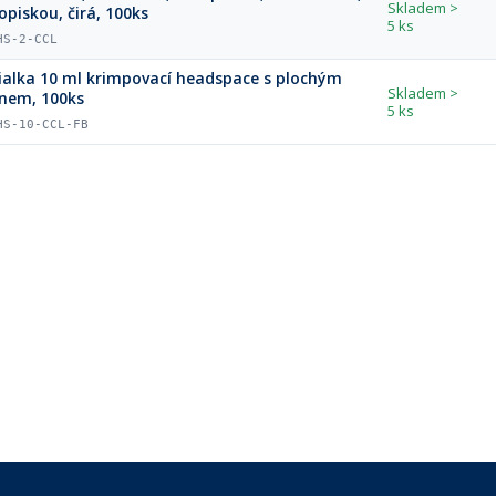
Skladem
>
opiskou, čirá, 100ks
5 ks
HS-2-CCL
ialka 10 ml krimpovací headspace s plochým
Skladem
>
nem, 100ks
5 ks
HS-10-CCL-FB