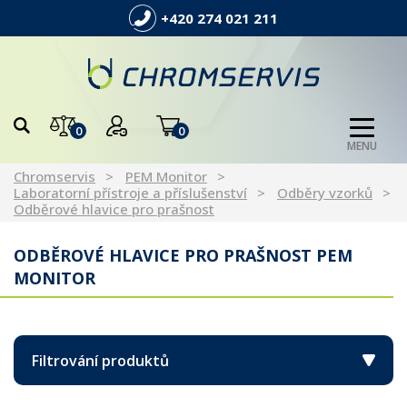
+420 274 021 211
0
0
MENU
Chromservis
PEM Monitor
Laboratorní přístroje a příslušenství
Odběry vzorků
Odběrové hlavice pro prašnost
ODBĚROVÉ HLAVICE PRO PRAŠNOST PEM
MONITOR
Filtrování produktů