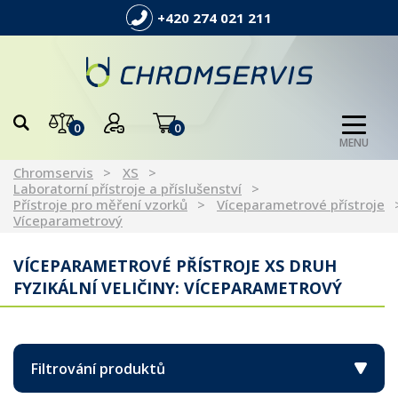
+420 274 021 211
0
0
MENU
Chromservis
XS
Laboratorní přístroje a příslušenství
Přístroje pro měření vzorků
Víceparametrové přístroje
Víceparametrový
VÍCEPARAMETROVÉ PŘÍSTROJE XS DRUH
FYZIKÁLNÍ VELIČINY: VÍCEPARAMETROVÝ
Filtrování produktů