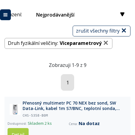
Řazení:
Nejprodávanější
zrušit všechny filtry
Druh fyzikální veličiny:
Víceparametrový
Zobrazuji 1-9 z 9
1
Přenosný multimetr PC 70 NEX bez sond, SW
Data-Link, kabel 1m S7/BNC, teplotní sonda,
pufry a příslušenství v kufříku
CHS-5358-B0M
Na dotaz
Skladem
2 ks
Detail