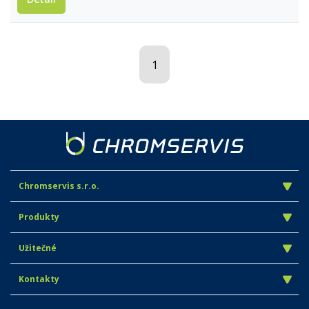
1
Chromservis s.r.o.
Produkty
Užitečné
Kontakty