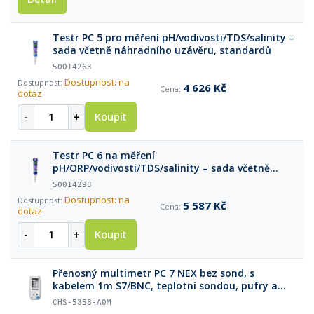
Testr PC 5 pro měření pH/vodivosti/TDS/salinity –
sada včetně náhradního uzávěru, standardů
50014263
Dostupnost: na
4 626 Kč
dotaz
-
+
Koupit
Testr PC 6 na měření
pH/ORP/vodivosti/TDS/salinity – sada včetně
náhradního uzávěru, standardů v papírové
50014293
krabičce
Dostupnost: na
5 587 Kč
dotaz
-
+
Koupit
Přenosný multimetr PC 7 NEX bez sond, s
kabelem 1m S7/BNC, teplotní sondou, pufry a
příslušenstvím v kufříku
CHS-5358-A0M