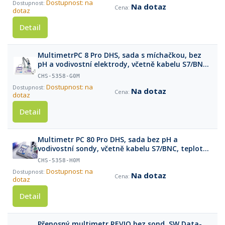
Dostupnost: na
Na dotaz
dotaz
Detail
MultimetrPC 8 Pro DHS, sada s míchačkou, bez
pH a vodivostní elektrody, včetně kabelu S7/BNC,
teplotní sondy, pufrů
CHS-5358-G0M
Dostupnost: na
Na dotaz
dotaz
Detail
Multimetr PC 80 Pro DHS, sada bez pH a
vodivostní sondy, včetně kabelu S7/BNC, teplotní
sondy, pufrů, držáku elektrod a míchačky
CHS-5358-H0M
Dostupnost: na
Na dotaz
dotaz
Detail
Přenosný multimetr REVIO bez sond, SW Data-