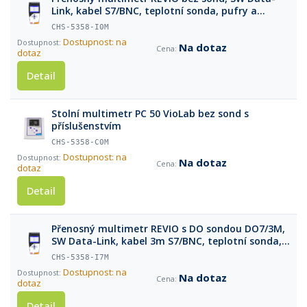
Link, kabel S7/BNC, teplotní sonda, pufry a
příslušenství v kufříku
CHS-5358-I0M
Dostupnost: na
Na dotaz
dotaz
Detail
Stolní multimetr PC 50 VioLab bez sond s
příslušenstvím
CHS-5358-C0M
Dostupnost: na
Na dotaz
dotaz
Detail
Přenosný multimetr REVIO s DO sondou DO7/3M,
SW Data-Link, kabel 3m S7/BNC, teplotní sonda,
pufry a příslušenství v kufříku
CHS-5358-I7M
Dostupnost: na
Na dotaz
dotaz
Detail