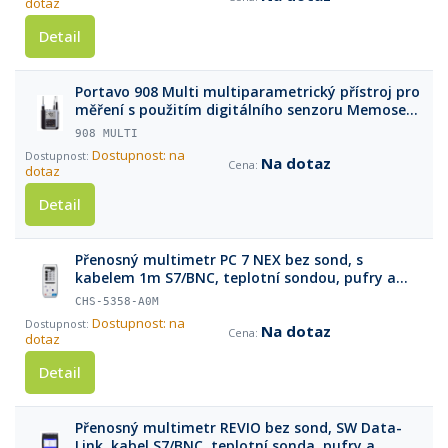
dotaz
Detail
Portavo 908 Multi multiparametrický přístroj pro
měření s použitím digitálního senzoru Memosens
pro pH/ORP, vodivost nebo rozpuštěný kyslík
908 MULTI
(včetně softwaru Paraly SW 112, USB kabelu a
Dostupnost: na
Na dotaz
USB adaptéru pr
dotaz
Detail
Přenosný multimetr PC 7 NEX bez sond, s
kabelem 1m S7/BNC, teplotní sondou, pufry a
příslušenstvím v kufříku
CHS-5358-A0M
Dostupnost: na
Na dotaz
dotaz
Detail
Přenosný multimetr REVIO bez sond, SW Data-
Link, kabel S7/BNC, teplotní sonda, pufry a