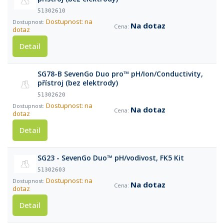
51302610
Dostupnost: na
Na dotaz
dotaz
Detail
SG78-B SevenGo Duo pro™ pH/Ion/Conductivity,
přístroj (bez elektrody)
51302620
Dostupnost: na
Na dotaz
dotaz
Detail
SG23 - SevenGo Duo™ pH/vodivost, FK5 Kit
51302603
Dostupnost: na
Na dotaz
dotaz
Detail