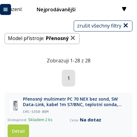
Řazení:
Nejprodávanější
zrušit všechny filtry
Model přístroje:
Přenosný
Zobrazuji 1-28 z 28
1
Přenosný multimetr PC 70 NEX bez sond, SW
Data-Link, kabel 1m S7/BNC, teplotní sonda,
pufry a příslušenství v kufříku
CHS-5358-B0M
Na dotaz
Skladem
2 ks
Detail