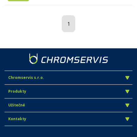
1
Chromservis s.r.o.
Produkty
Užitečné
Kontakty