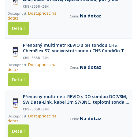
příslušenství v kufříku
CHS-5358-I0M
Dostupnost: na
Na dotaz
dotaz
Detail
Přenosný multimetr REVIO s pH sondou CHS
ChemFlex S7, vodivostní sondou CHS CondiGo T
BNC, DO sondou DO7/3m, SW Data-Link, kabel 3m
CHS-5358-I4M
S7/BNC, teplotní sonda, pufry a příslušenství v
Dostupnost: na
Na dotaz
kufříku
dotaz
Detail
Přenosný multimetr REVIO s DO sondou DO7/3M,
SW Data-Link, kabel 3m S7/BNC, teplotní sonda,
pufry a příslušenství v kufříku
CHS-5358-I7M
Dostupnost: na
Na dotaz
dotaz
Detail