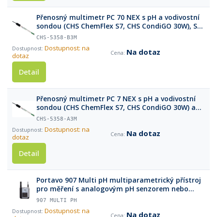
Přenosný multimetr PC 70 NEX s pH a vodivostní
sondou (CHS ChemFlex S7, CHS CondiGO 30W), SW
Data-Link a příslušenstvím
CHS-5358-B3M
Dostupnost: na
Na dotaz
dotaz
Detail
Přenosný multimetr PC 7 NEX s pH a vodivostní
sondou (CHS ChemFlex S7, CHS CondiGO 30W) a
příslušenstvím
CHS-5358-A3M
Dostupnost: na
Na dotaz
dotaz
Detail
Portavo 907 Multi pH multiparametrický přístroj
pro měření s analogovým pH senzorem nebo
digitálním senzorem Memosens pro pH, vodivost
907 MULTI PH
nebo kyslík (včetně softwaru Paraly SW 112 a USB
Dostupnost: na
Na dotaz
kabelu)