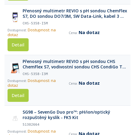
Přenosný multimetr REVIO s pH sondou ChemFlex
S7, DO sondou DO7/3M, SW Data-Link, kabel 3 m
S7/BNC, teplotní sonda, pufry a příslušenství v
CHS-5358-I5M
kufříku
Dostupnost: na
Na dotaz
dotaz
Detail
Přenosný multimetr REVIO s pH sondou CHS
ChemFlex S7, vodivostní sondou CHS CondiGo T
BNC, SW Data-Link, kabel 3 m S7/BNC, teplotní
CHS-5358-I3M
sonda, pufry a příslušenství v kufříku
Dostupnost: na
Na dotaz
dotaz
Detail
SG98 – SevenGo Duo pro™: pH/ion/optický
rozpuštěný kyslík - FK5 Kit
51302664
Dostupnost: na
Na dotaz