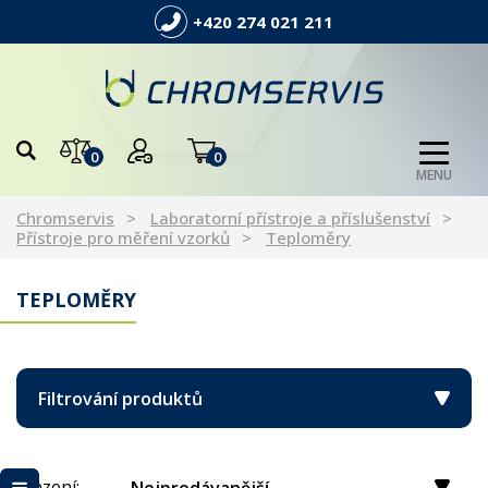
+420 274 021 211
0
0
MENU
Chromservis
Laboratorní přístroje a příslušenství
Přístroje pro měření vzorků
Teploměry
TEPLOMĚRY
Filtrování produktů
Řazení: