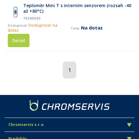
Teploměr Mini T s interním senzorem (rozsah -40
až +80°C)
70100503
Dostupnost: na
Na dotaz
dotaz
Detail
1
Chromservis s.r.o.
Produkty