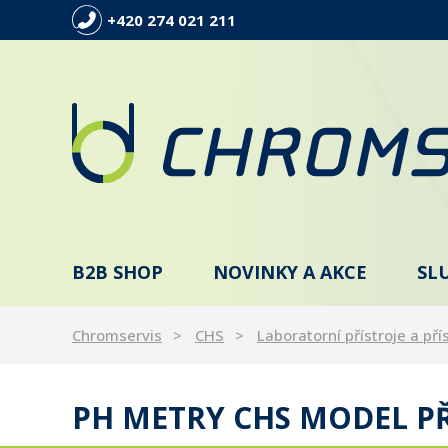
+420 274 021 211
B2B SHOP
NOVINKY A AKCE
SL
Chromservis
CHS
Laboratorní přístroje a pří
PH METRY CHS MODEL PŘ