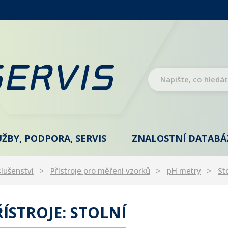
UŽBY, PODPORA, SERVIS
ZNALOSTNÍ DATABÁ
slušenství
Přístroje pro měření vzorků
pH metry
St
ÍSTROJE: STOLNÍ