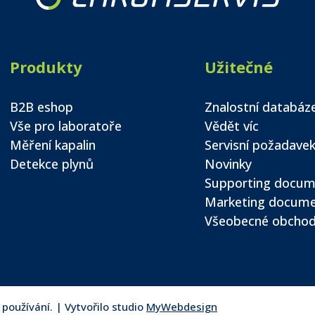
Produkty
Užitečné
B2B eshop
Znalostní databáz
Vše pro laboratoře
Vědět víc
Měření kapalin
Servisní požadave
Detekce plynů
Novinky
Supporting docum
Marketing docum
Všeobecné obchod
oužívání. | Vytvořilo studio
MyWebdesign