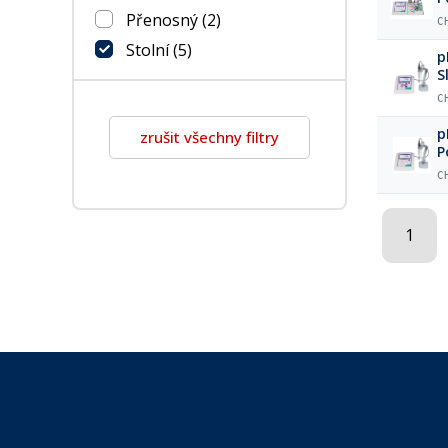
S
Přenosný
(2)
C
Stolní
(5)
p
S
a
C
p
zrušit všechny filtry
P
s
C
m
1