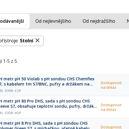
odávanější
Od nejlevnějšího
Od nejdražšího
řístroje:
Stolní
i 1-5 z 5
H metr pH 50 Violab s pH sondou CHS Chemflex
Dostupnost:
7, s kabelem 1m S7/BNC, pufry a držákem na
na dotaz
ondy
HS-5358-C1P
H metr pH 80 Pro DHS, sada s pH sondou CHS
Dostupnost:
leeve S7, obsahuje teplotní sondu, pufry, držák
na dotaz
lektrod a míchadlo
HS-5358-H1P
H metr pH 8 Pro DHS, sada s pH sondou CHS
Dostupnost:
olymer Green S7, s míchačkou, včetně kabelu