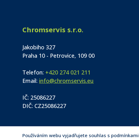
Chromservis s.r.o.
Jakobiho 327
Praha 10 - Petrovice, 109 00
Telefon:
+420 274 021 211
Email:
info@chromservis.eu
IČ: 25086227
DIČ: CZ25086227
Používáním webu vyjadřujete souhlas s podmínkami p