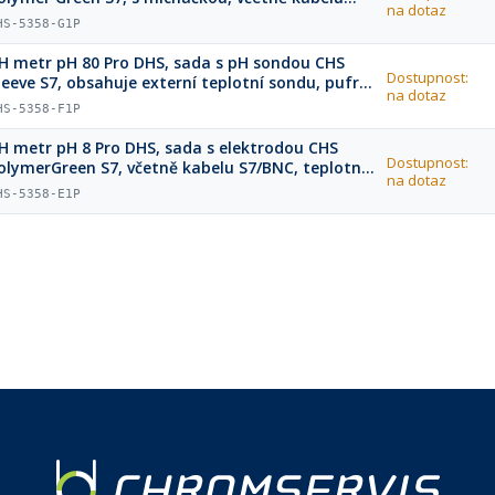
na dotaz
7/BNC, teplotní sondy, pufrů a držáku elektrod
HS-5358-G1P
H metr pH 80 Pro DHS, sada s pH sondou CHS
Dostupnost:
leeve S7, obsahuje externí teplotní sondu, pufry
na dotaz
 držák elektrod (neobsahuje míchadlo)
HS-5358-F1P
H metr pH 8 Pro DHS, sada s elektrodou CHS
Dostupnost:
olymerGreen S7, včetně kabelu S7/BNC, teplotní
na dotaz
ondy, pufrů a držáku elektrod (neobsahuje
HS-5358-E1P
íchačku)