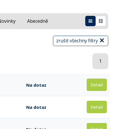
Novinky
Abecedně
zrušit všechny filtry
1
Detail
Na dotaz
Detail
Na dotaz