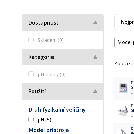
Nejpr
Dostupnost
Skladem
(0)
Model p
Kategorie
Zobrazuj
pH metry
(0)
p
S
Použití
s
C
p
Druh fyzikální veličiny
S
e
C
pH
(5)
p
Model přístroje
P