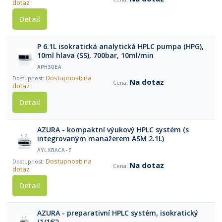
dotaz
Detail
P 6.1L isokratická analytická HPLC pumpa (HPG),
10ml hlava (SS), 700bar, 10ml/min
APH30EA
Dostupnost: na
Na dotaz
dotaz
Detail
AZURA - kompaktní výukový HPLC systém (s
integrovaným manažerem ASM 2.1L)
AYLXBACA-E
Dostupnost: na
Na dotaz
dotaz
Detail
AZURA - preparativní HPLC systém, isokratický
(1/16")