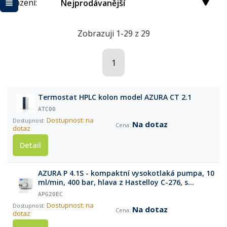
Řazení:
Nejprodávanější
Zobrazuji 1-29 z 29
1
Termostat HPLC kolon model AZURA CT 2.1
ATC00
Dostupnost: na
Na dotaz
dotaz
Detail
AZURA P 4.1S - kompaktní vysokotlaká pumpa, 10
ml/min, 400 bar, hlava z Hastelloy C-276, s
tlakovým senzorem
APG20EC
Dostupnost: na
Na dotaz
dotaz