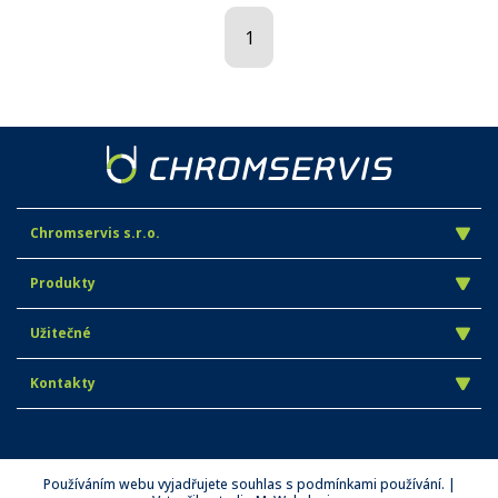
1
Chromservis s.r.o.
Produkty
Užitečné
Kontakty
Používáním webu vyjadřujete souhlas s podmínkami používání. |