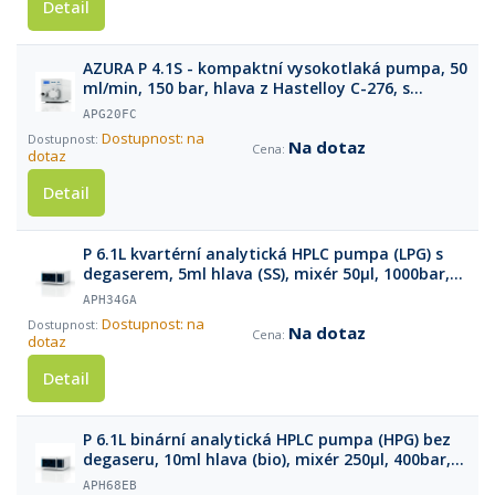
Detail
AZURA P 4.1S - kompaktní vysokotlaká pumpa, 50
ml/min, 150 bar, hlava z Hastelloy C-276, s
tlakovým senzorem
APG20FC
Dostupnost: na
Na dotaz
dotaz
Detail
P 6.1L kvartérní analytická HPLC pumpa (LPG) s
degaserem, 5ml hlava (SS), mixér 50µl, 1000bar,
5ml/min
APH34GA
Dostupnost: na
Na dotaz
dotaz
Detail
P 6.1L binární analytická HPLC pumpa (HPG) bez
degaseru, 10ml hlava (bio), mixér 250µl, 400bar,
10ml/min
APH68EB