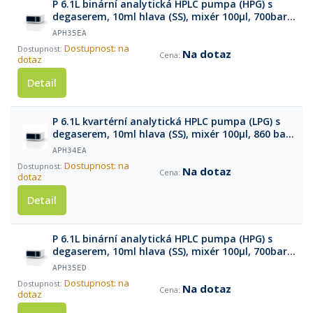
P 6.1L binární analytická HPLC pumpa (HPG) s
degaserem, 10ml hlava (SS), mixér 100µl, 700bar,
10ml/min
APH35EA
Dostupnost: na
Na dotaz
dotaz
Detail
P 6.1L kvartérní analytická HPLC pumpa (LPG) s
degaserem, 10ml hlava (SS), mixér 100µl, 860 bar,
5ml/min
APH34EA
Dostupnost: na
Na dotaz
dotaz
Detail
P 6.1L binární analytická HPLC pumpa (HPG) s
degaserem, 10ml hlava (SS), mixér 100µl, 700bar,
10ml/min (optimalizovaná pro normální fázi)
APH35ED
Dostupnost: na
Na dotaz
dotaz