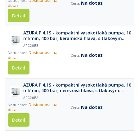
Dostupnost: na
Na dotaz
dotaz
Detail
AZURA P 4.1S - kompaktní vysokotlaká pumpa, 10
ml/min, 400 bar, keramická hlava, s tlakovým
senzorem
APG20EB
Dostupnost: na
Na dotaz
dotaz
Detail
AZURA P 4.1S - kompaktní vysokotlaká pumpa, 10
ml/min, 400 bar, nerezová hlava, s tlakovým
senzorem
APG20EA
Dostupnost: na
Na dotaz
dotaz
Detail