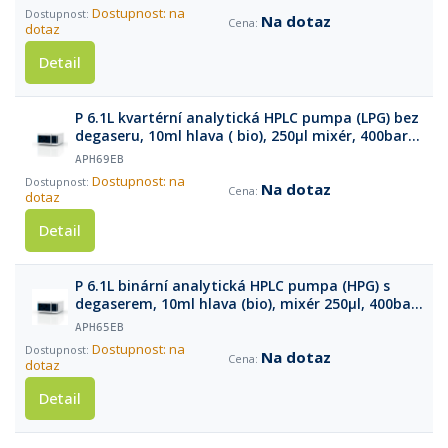
Dostupnost: na
Na dotaz
dotaz
Detail
P 6.1L kvartérní analytická HPLC pumpa (LPG) bez
degaseru, 10ml hlava ( bio), 250µl mixér, 400bar,
10ml/min
APH69EB
Dostupnost: na
Na dotaz
dotaz
Detail
P 6.1L binární analytická HPLC pumpa (HPG) s
degaserem, 10ml hlava (bio), mixér 250µl, 400bar,
10ml/min
APH65EB
Dostupnost: na
Na dotaz
dotaz
Detail