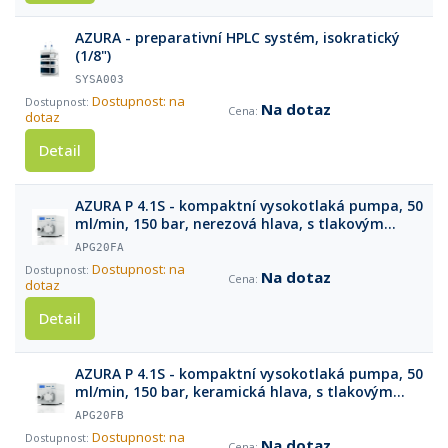
AZURA - preparativní HPLC systém, isokratický
(1/8")
SYSA003
Dostupnost: na
Na dotaz
dotaz
Detail
AZURA P 4.1S - kompaktní vysokotlaká pumpa, 50
ml/min, 150 bar, nerezová hlava, s tlakovým
senzorem
APG20FA
Dostupnost: na
Na dotaz
dotaz
Detail
AZURA P 4.1S - kompaktní vysokotlaká pumpa, 50
ml/min, 150 bar, keramická hlava, s tlakovým
senzorem
APG20FB
Dostupnost: na
Na dotaz