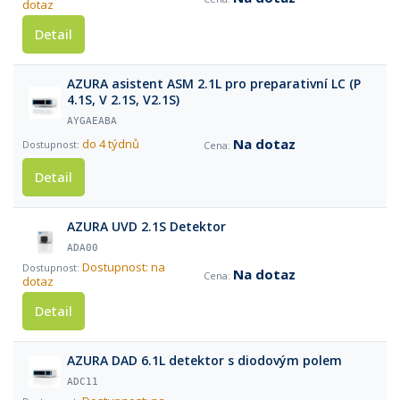
dotaz
Detail
AZURA asistent ASM 2.1L pro preparativní LC (P
4.1S, V 2.1S, V2.1S)
AYGAEABA
Na dotaz
do 4 týdnů
Detail
AZURA UVD 2.1S Detektor
ADA00
Dostupnost: na
Na dotaz
dotaz
Detail
AZURA DAD 6.1L detektor s diodovým polem
ADC11