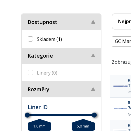
Nejpr
Dostupnost
Skladem
(1)
GC Man
Kategorie
Zobrazuj
Linery
(0)
R
T
Rozměry
R
R
Liner ID
7
R
R
1,0 mm
5,0 mm
T