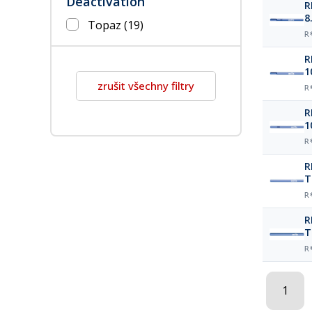
Deactivation
R
8
Topaz
(19)
R
R
1
zrušit všechny filtry
R
R
1
R
R
T
R
R
T
R
1