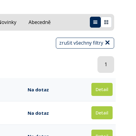
Novinky
Abecedně
zrušit všechny filtry
1
Detail
Na dotaz
Detail
Na dotaz