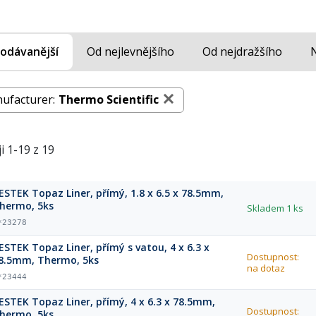
odávanější
Od nejlevnějšího
Od nejdražšího
ufacturer:
Thermo Scientific
i 1-19 z 19
ESTEK Topaz Liner, přímý, 1.8 x 6.5 x 78.5mm,
hermo, 5ks
Skladem
1 ks
*23278
ESTEK Topaz Liner, přímý s vatou, 4 x 6.3 x
Dostupnost:
8.5mm, Thermo, 5ks
na dotaz
*23444
ESTEK Topaz Liner, přímý, 4 x 6.3 x 78.5mm,
Dostupnost:
hermo, 5ks