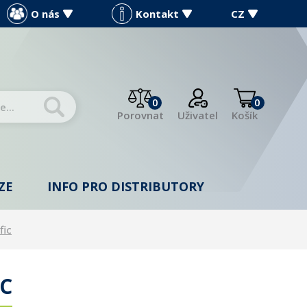
O nás
Kontakt
CZ
0
0
Porovnat
Uživatel
Košík
ZE
INFO PRO DISTRIBUTORY
fic
IC