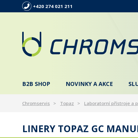
+420 274 021 211
B2B SHOP
NOVINKY A AKCE
SL
Chromservis
Topaz
Laboratorní přístroje a p
LINERY TOPAZ GC MANU