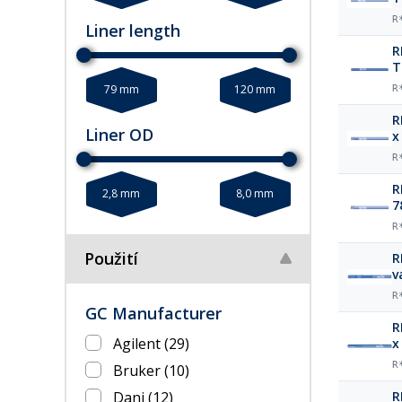
R
Liner length
R
T
79 mm
120 mm
R
R
Liner OD
x
R
R
2,8 mm
8,0 mm
7
R
Použití
R
v
R
GC Manufacturer
R
Agilent
(29)
x
R
Bruker
(10)
Dani
(12)
R