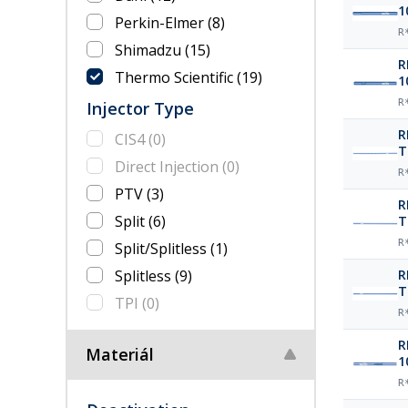
1
Perkin-Elmer
(8)
R
Shimadzu
(15)
R
Thermo Scientific
(19)
1
R
Injector Type
R
CIS4
(0)
T
Direct Injection
(0)
R
PTV
(3)
R
Split
(6)
T
R
Split/Splitless
(1)
Splitless
(9)
R
T
TPI
(0)
R
R
Materiál
1
R