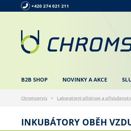
+420 274 021 211
B2B SHOP
NOVINKY A AKCE
SL
Chromservis
Laboratorní přístroje a příslušenstv
INKUBÁTORY OBĚH VZD