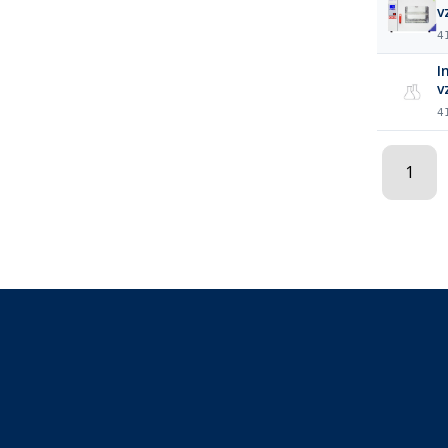
v
4
I
v
4
1