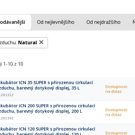
odávanější
Od nejlevnějšího
Od nejdražšího
zduchu:
Natural
i 1-10 z 10
nkubátor ICN 35 SUPER s přirozenou cirkulací
Dostupnost:
zduchu, barevný dotykový displej, 35 L
na dotaz
1201312
nkubátor ICN 200 SUPER s přirozenou cirkulací
Dostupnost:
zduchu, barevný dotykový displej, 200 L
na dotaz
1201342
nkubátor ICN 120 SUPER s přirozenou cirkulací
Dostupnost:
zduchu, barevný dotykový displej, 120 L