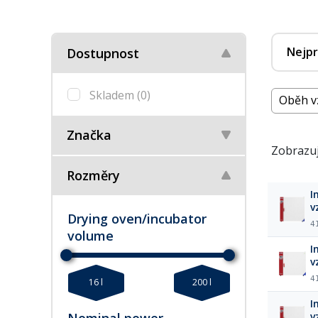
Nejpr
Dostupnost
Skladem
(0)
Oběh v
Značka
Zobrazuj
Rozměry
I
v
Drying oven/incubator
4
volume
I
v
4
16 l
200 l
I
Nominal power
v