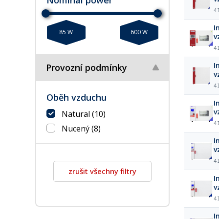
4
I
85 W
600 W
v
4
I
Provozní podmínky
v
4
Oběh vzduchu
I
v
Natural
(10)
4
Nucený
(8)
I
v
4
zrušit všechny filtry
I
v
4
I