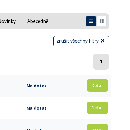
Novinky
Abecedně
zrušit všechny filtry
1
Detail
Na dotaz
Detail
Na dotaz