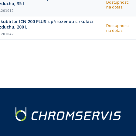
Dostupnost:
zduchu, 35 l
na dotaz
1201012
nkubátor ICN 200 PLUS s přirozenou cirkulací
Dostupnost:
zduchu, 200 L
na dotaz
1201042