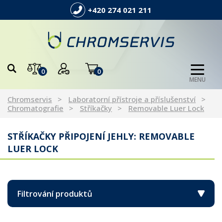
+420 274 021 211
0
0
MENU
Chromservis
Laboratorní přístroje a příslušenství
Chromatografie
Stříkačky
Removable Luer Lock
STŘÍKAČKY PŘIPOJENÍ JEHLY: REMOVABLE
LUER LOCK
Filtrování produktů