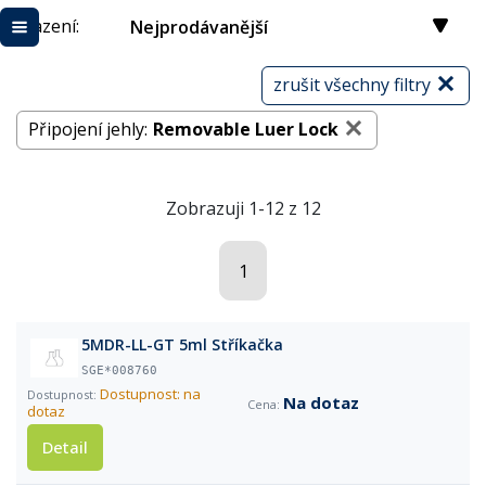
Řazení:
Nejprodávanější
zrušit všechny filtry
Připojení jehly:
Removable Luer Lock
Zobrazuji 1-12 z 12
1
5MDR-LL-GT 5ml Stříkačka
SGE*008760
Dostupnost: na
Na dotaz
dotaz
Detail