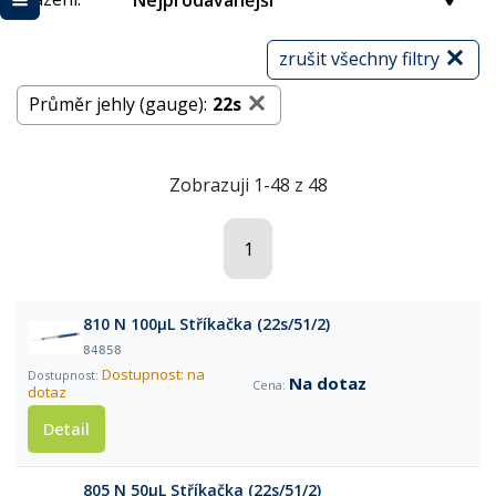
Nejprodávanější
zrušit všechny filtry
Průměr jehly (gauge):
22s
Zobrazuji 1-48 z 48
1
810 N 100µL Stříkačka (22s/51/2)
84858
Dostupnost: na
Na dotaz
dotaz
Detail
805 N 50µL Stříkačka (22s/51/2)