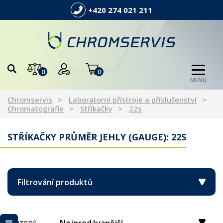
+420 274 021 211
0
0
MENU
Chromservis
Laboratorní přístroje a příslušenství
Chromatografie
Stříkačky
22s
STŘÍKAČKY PRŮMĚR JEHLY (GAUGE): 22S
Filtrování produktů
Řazení: