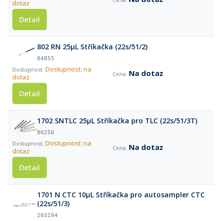
dotaz
Detail
802 RN 25µL Stříkačka (22s/51/2)
84855
Dostupnost: na
Na dotaz
dotaz
Detail
1702 SNTLC 25µL Stříkačka pro TLC (22s/51/3T)
80250
Dostupnost: na
Na dotaz
dotaz
Detail
1701 N CTC 10µL Stříkačka pro autosampler CTC
(22s/51/3)
203194