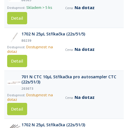
80365
Na dotaz
Skladem
> 5 ks
Detail
1702 N 25µL Stříkačka (22s/51/5)
80239
Dostupnost: na
Na dotaz
dotaz
Detail
701 N CTC 10µL Stříkačka pro autosampler CTC
(22s/51/3)
203073
Dostupnost: na
Na dotaz
dotaz
Detail
1702 N 25µL Stříkačka (22s/51/3)