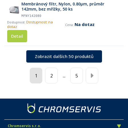
Membránový filtr, Nylon, 0.80µm, průměr
142mm, bez mřížky, 50 ks
MFNY142080
Dostupnost: na
Na dotaz
dotaz
Detail
Zobrazit dalších 50 produktů
1
2
...
5
Chromservis s.r.o.