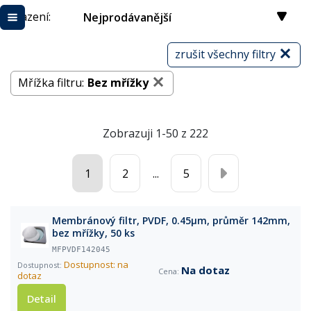
Řazení:
Nejprodávanější
zrušit všechny filtry
Mřížka filtru:
Bez mřížky
Zobrazuji 1-50 z 222
1
2
...
5
Membránový filtr, PVDF, 0.45µm, průměr 142mm,
bez mřížky, 50 ks
MFPVDF142045
Dostupnost: na
Na dotaz
dotaz
Detail