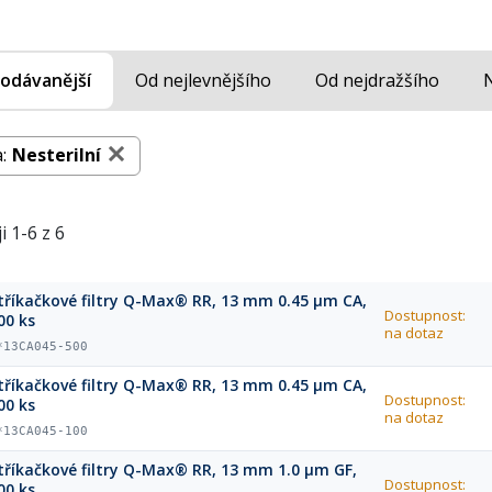
odávanější
Od nejlevnějšího
Od nejdražšího
:
Nesterilní
i 1-6 z 6
tříkačkové filtry Q-Max® RR, 13 mm 0.45 µm CA,
Dostupnost:
00 ks
na dotaz
*13CA045-500
tříkačkové filtry Q-Max® RR, 13 mm 0.45 µm CA,
Dostupnost:
00 ks
na dotaz
*13CA045-100
tříkačkové filtry Q-Max® RR, 13 mm 1.0 µm GF,
Dostupnost:
00 ks