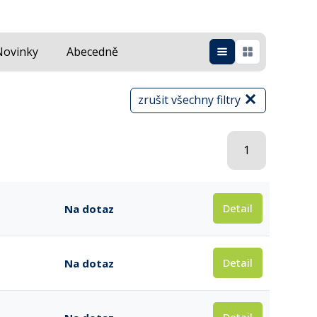
Novinky
Abecedně
zrušit všechny filtry
1
Detail
Na dotaz
Detail
Na dotaz