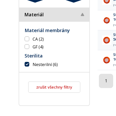
F
Materiál
S
1
F
Materiál membrány
S
CA
(2)
5
F
GF
(4)
S
Sterilita
1
Nesterilní
(6)
F
1
zrušit všechny filtry