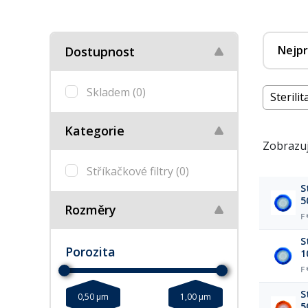
Nejpr
Dostupnost
Skladem
(0)
Sterilita
Kategorie
Zobrazuj
Stříkačkové filtry
(0)
S
5
Rozměry
F
S
Porozita
1
F
S
0,50 µm
1,00 µm
5