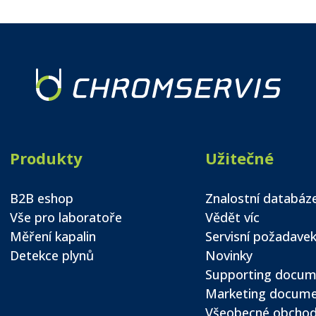
Produkty
Užitečné
B2B eshop
Znalostní databáz
Vše pro laboratoře
Vědět víc
Měření kapalin
Servisní požadave
Detekce plynů
Novinky
Supporting docum
Marketing docum
Všeobecné obchod