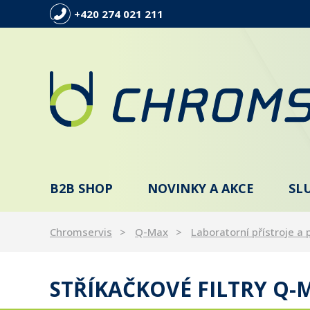
+420 274 021 211
B2B SHOP
NOVINKY A AKCE
SL
Chromservis
Q-Max
Laboratorní přístroje a 
STŘÍKAČKOVÉ FILTRY Q-M