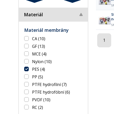
S
Materiál
S
n
S
Materiál membrány
CA
(10)
1
GF
(13)
MCE
(4)
Nylon
(10)
PES
(4)
PP
(5)
PTFE hydrofilní
(7)
PTFE hydrofóbní
(6)
PVDF
(10)
RC
(2)