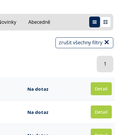
Novinky
Abecedně
zrušit všechny filtry
1
Detail
Na dotaz
Detail
Na dotaz