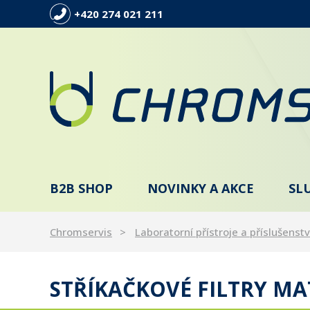
+420 274 021 211
B2B SHOP
NOVINKY A AKCE
SL
Chromservis
Laboratorní přístroje a příslušenstv
STŘÍKAČKOVÉ FILTRY MA