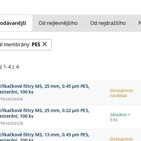
odávanější
Od nejlevnějšího
Od nejdražšího
ál membrány:
PES
i 1-4 z 4
tříkačkové filtry MS, 25 mm, 0.45 µm PES,
Dostupnost:
esterilní, 100 ks
na dotaz
FPES025045N
tříkačkové filtry MS, 25 mm, 0.22 µm PES,
Skladem
>
esterilní, 100 ks
5 ks
FPES025022N
tříkačkové filtry MS, 13 mm, 0.45 µm PES,
Dostupnost:
esterilní, 100 ks