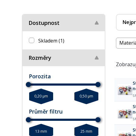
Nejpr
Dostupnost
Skladem
(1)
Materi
Rozměry
Zobrazuj
Porozita
S
n
0,20 µm
0,50 µm
S
S
Průměr filtru
n
S
S
13 mm
25 mm
n