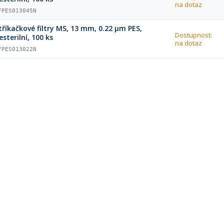
na dotaz
FPES013045N
tříkačkové filtry MS, 13 mm, 0.22 µm PES,
Dostupnost:
esterilní, 100 ks
na dotaz
FPES013022N