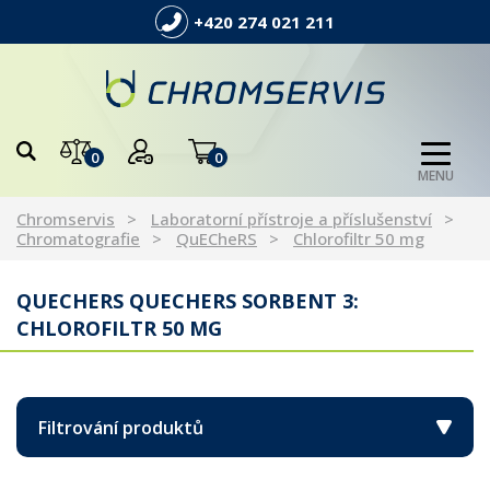
+420 274 021 211
0
0
MENU
Chromservis
Laboratorní přístroje a příslušenství
Chromatografie
QuECheRS
Chlorofiltr 50 mg
QUECHERS QUECHERS SORBENT 3:
CHLOROFILTR 50 MG
Filtrování produktů