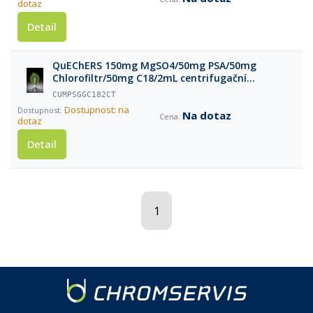
dotaz
Detail
QuEChERS 150mg MgSO4/50mg PSA/50mg
Chlorofiltr/50mg C18/2mL centrifugační
zkumavky, 100 ks
CUMPSGGC182CT
Dostupnost: na
Na dotaz
dotaz
Detail
1