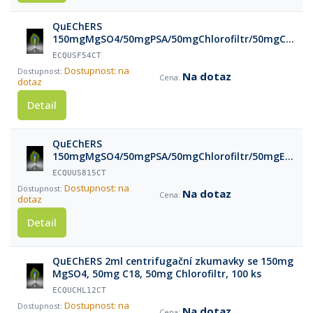
QuEChERS
150mgMgSO4/50mgPSA/50mgChlorofiltr/50mgC18/4
Spinfiltr centrifugační zkumavky, 50 ks
ECQUSF54CT
Dostupnost: na
Na dotaz
dotaz
Detail
QuEChERS
150mgMgSO4/50mgPSA/50mgChlorofiltr/50mgEEC18/
zkumavky, 50 ks
ECQUUS815CT
Dostupnost: na
Na dotaz
dotaz
Detail
QuEChERS 2ml centrifugační zkumavky se 150mg
MgSO4, 50mg C18, 50mg Chlorofiltr, 100 ks
ECQUCHL12CT
Dostupnost: na
Na dotaz