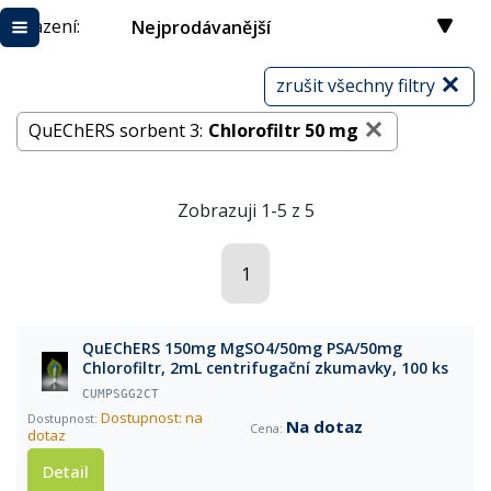
Řazení:
Nejprodávanější
zrušit všechny filtry
QuEChERS sorbent 3:
Chlorofiltr 50 mg
Zobrazuji 1-5 z 5
1
QuEChERS 150mg MgSO4/50mg PSA/50mg
Chlorofiltr, 2mL centrifugační zkumavky, 100 ks
CUMPSGG2CT
Dostupnost: na
Na dotaz
dotaz
Detail