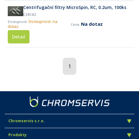
Centrifugační filtry MicroSpin, RC, 0.2um, 100ks
CIRC02
Dostupnost: na
Na dotaz
dotaz
Detail
1
Chromservis s.r.o.
Produkty