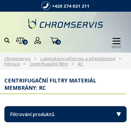
+420 274 021 211
0
0
MENU
Chromservis
Laboratorní přístroje a příslušenství
Filtrace
Centrifugační filtry
RC
CENTRIFUGAČNÍ FILTRY MATERIÁL
MEMBRÁNY: RC
Filtrování produktů