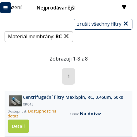
Řazení:
Nejprodávanější
zrušit všechny filtry
Materiál membrány:
RC
Zobrazuji 1-8 z 8
1
Centrifugační filtry MaxiSpin, RC, 0.45um, 50ks
XRC45
Dostupnost: na
Na dotaz
dotaz
Detail