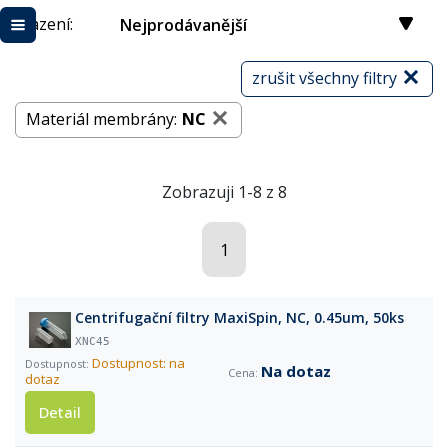
Řazení:
Nejprodávanější
zrušit všechny filtry
Materiál membrány:
NC
Zobrazuji 1-8 z 8
1
Centrifugační filtry MaxiSpin, NC, 0.45um, 50ks
XNC45
Dostupnost: na
Na dotaz
dotaz
Detail