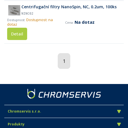
Centrifugační filtry NanoSpin, NC, 0.2um, 100ks
NINC02
Dostupnost: na
Na dotaz
dotaz
Detail
1
Chromservis s.r.o.
Produkty