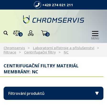
+420 274 021 211
0
0
MENU
Chromservis
Laboratorní přístroje a příslušenství
Filtrace
Centrifugační filtry
NC
CENTRIFUGAČNÍ FILTRY MATERIÁL
MEMBRÁNY: NC
Filtrování produktů