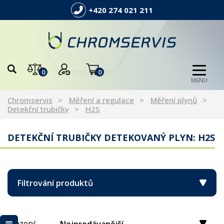
+420 274 021 211
0
0
MENU
Chromservis
Měření a regulace
Měření plynů
Detekční trubičky
H2S
DETEKČNÍ TRUBIČKY DETEKOVANÝ PLYN: H2S
Filtrování produktů
Řazení: