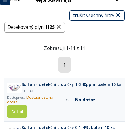
Nejprodávanější
zrušit všechny filtry
Detekovaný plyn:
H2S
Zobrazuji 1-11 z 11
1
Sulfan - detekční trubičky 1-240ppm, balení 10 ks
810-4L
Dostupnost: na
Na dotaz
dotaz
Detail
Sulfan - detekční trubičky 0.1-4%, balení 10 ks