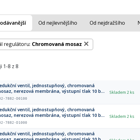
odávanější
Od nejlevnějšího
Od nejdražšího
l regulátoru:
Chromovaná mosaz
i 1-8 z 8
edukční ventil, jednostupňový, chromovaná
osaz, nerezová membrána, výstupní tlak 10 bar
Skladem
2 ks
150 psi)
02-7882-D0100
edukční ventil, jednostupňový, chromovaná
osaz, nerezová membrána, výstupní tlak 10 bar
Skladem
2 ks
150 psi)
02-7882-D1000
edukční ventil, jednostupňový, chromovaná
osaz, nerezová membrána, výstupní tlak 10 bar