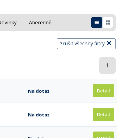
Novinky
Abecedně
zrušit všechny filtry
1
Detail
Na dotaz
Detail
Na dotaz