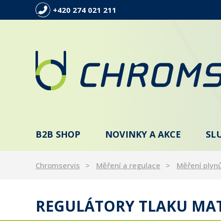
+420 274 021 211
B2B SHOP
NOVINKY A AKCE
SL
Chromservis
Měření a regulace
Měření plyn
REGULÁTORY TLAKU MA