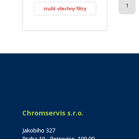
1
zrušit všechny filtry
Chromservis s.r.o.
Jakobiho 327
Praha 10 - Petrovice, 109 00