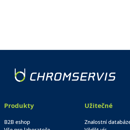
Produkty
Užitečné
B2B eshop
Znalostní databáz
Vše pro laboratoře
Vědět víc