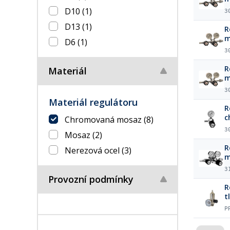
(
D10
(1)
3
D13
(1)
R
m
D6
(1)
(
3
R
Materiál
m
3
Materiál regulátoru
R
c
Chromovaná mosaz
(8)
3
Mosaz
(2)
R
Nerezová ocel
(3)
m
3
Provozní podmínky
R
t
P