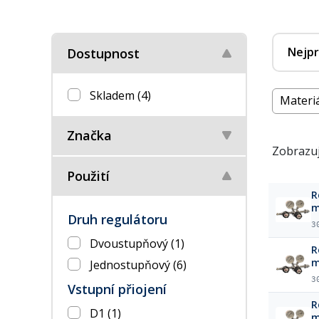
Nejpr
Dostupnost
Skladem
(4)
Materiá
Značka
Zobrazuj
Použití
R
m
Druh regulátoru
(
3
Dvoustupňový
(1)
R
m
Jednostupňový
(6)
(
3
Vstupní přiojení
R
D1
(1)
m