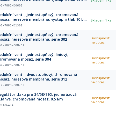
Skladem
1 ks
150 psi)
02-7882-D0600
edukční ventil, jednostupňový, chromovaná
osaz, nerezová membrána, výstupní tlak 10 bar
Skladem
1 ks
150 psi)
02-7882-D1300
edukční ventil, jednostupňový, chromovaná
Dostupnost:
osaz, nerezová membrána, série 302
na dotaz
02-ABCD-CON-OP
edukční ventil, jednostupňový, liniový,
Dostupnost:
hromovaná mosaz, série 304
na dotaz
04-ABCD-CON-OP
edukční ventil, dvoustupňový, chromovaná
Dostupnost:
osaz, nerezová membrána, série 312
na dotaz
12-ABCD-CON-OP
egulátor tlaku pro 34/58/110L jednorázová
Dostupnost:
l.láhve, chromovaná mosaz, 0,5 l/m
na dotaz
R*186414