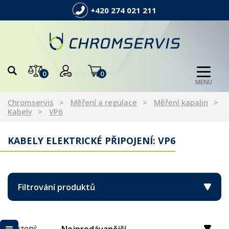
+420 274 021 211
0
0
MENU
Chromservis
Měření a regulace
Měření kapalin
Kabely
VP6
KABELY ELEKTRICKÉ PŘIPOJENÍ: VP6
Filtrování produktů
Řazení: